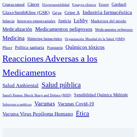
Cáncer
Gardasil
Crianza natural
Electrosensibilidad
Ensayos clínicos
Essure
Industria farmacéutica
GlaxoSmithKline (GSK)
Gripe A
Gripe
Lobby
Intereses empresariales
Justicia
Infancia
Marketing del miedo
Medicamentos peligrosos
Medicalización
Medicamentos peligrosos
Medicina
Márketing farmacéutico
Organización Mundial de la Salud (OMS)
Químicos tóxicos
Política sanitaria
Pfizer
Psiquiatría
Reacciones Adversas a los
Medicamentos
Salud pública
Salud Ambiental
Sensibilidad Química Múltiple
Sanofi Pasteur Merck Sharp and Dohme (MSD)
Vacunas
Vacunas Covid-19
Sobornos a médicos
Ética
Vacuna Virus Papiloma Humano