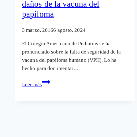
daños de la vacuna del
papiloma
3 marzo, 2016
6 agosto, 2024
El Colegio Americano de Pediatras se ha
pronunciado sobre la falta de seguridad de la
vacuna del papiloma humano (VPH). Lo ha
hecho para documentar…
El
Leer más
Colegio
Americano
de
Pediatras
alerta
sobre