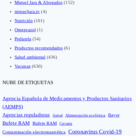
Miguel Jara & Abogados
(152)
migueljara.tv
(4)
Nutrición
(101)
Omeprazol
(1)
Pediatría
(54)
Productos recomendados
(6)
Salud ambiental
(436)
Vacunas
(630)
NUBE DE ETIQUETAS
Agencia Española de Medicamentos y Productos Sanitarios
(AEMPS)
Agencias reguladoras
Bayer
Alimentación ecológica
Agreal
Bufete RAM
Bufete RAM
Cervarix
Coronavirus Covid-19
Contaminación electromagnética