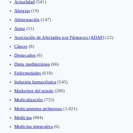
Actualidad
(541)
Alergias
(19)
Alimentación
(147)
Asma
(11)
Asociación de Afectados por Fármacos (ADAF)
(22)
Cáncer
(8)
Destacados
(6)
Dieta mediterránea
(66)
Enfermedades
(618)
Industria farmacéutica
(545)
Marketing del miedo
(280)
Medicalización
(733)
Medicamentos peligrosos
(1.021)
Medicina
(984)
Medicina integrativa
(6)