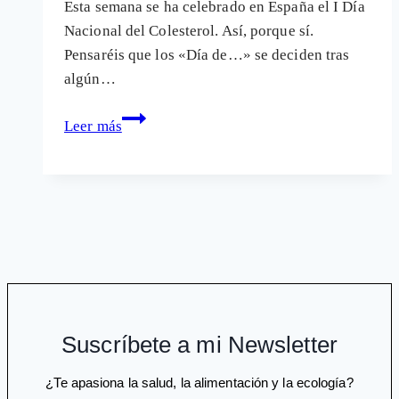
Esta semana se ha celebrado en España el I Día
Nacional del Colesterol. Así, porque sí.
Pensaréis que los «Día de…» se deciden tras
algún…
Día
Leer más
del
colesterol:
Cómo
se
crea
un
«Día
de…»
de
Suscríbete a mi Newsletter
la
nada
¿Te apasiona la salud, la alimentación y la ecología?