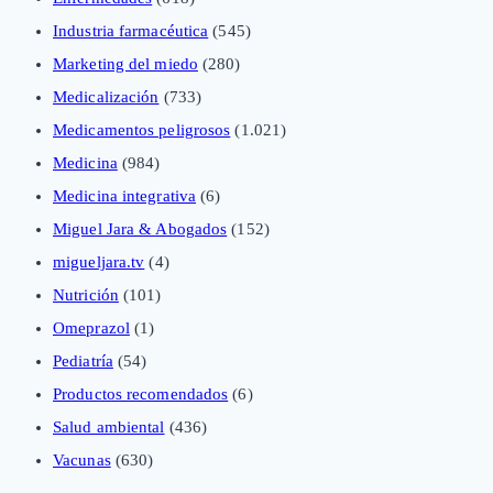
Industria farmacéutica
(545)
Marketing del miedo
(280)
Medicalización
(733)
Medicamentos peligrosos
(1.021)
Medicina
(984)
Medicina integrativa
(6)
Miguel Jara & Abogados
(152)
migueljara.tv
(4)
Nutrición
(101)
Omeprazol
(1)
Pediatría
(54)
Productos recomendados
(6)
Salud ambiental
(436)
Vacunas
(630)