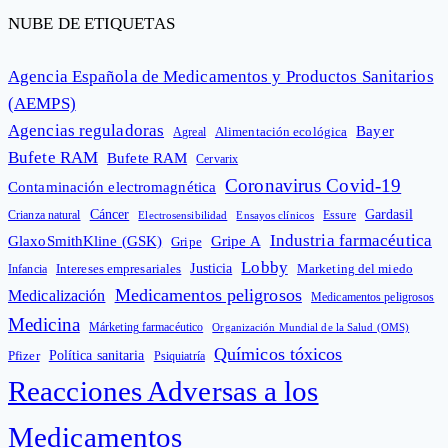
NUBE DE ETIQUETAS
Agencia Española de Medicamentos y Productos Sanitarios
(AEMPS)
Agencias reguladoras
Bayer
Alimentación ecológica
Agreal
Bufete RAM
Bufete RAM
Cervarix
Coronavirus Covid-19
Contaminación electromagnética
Cáncer
Gardasil
Crianza natural
Electrosensibilidad
Ensayos clínicos
Essure
Industria farmacéutica
GlaxoSmithKline (GSK)
Gripe A
Gripe
Lobby
Intereses empresariales
Justicia
Infancia
Marketing del miedo
Medicamentos peligrosos
Medicalización
Medicamentos peligrosos
Medicina
Márketing farmacéutico
Organización Mundial de la Salud (OMS)
Químicos tóxicos
Política sanitaria
Pfizer
Psiquiatría
Reacciones Adversas a los
Medicamentos