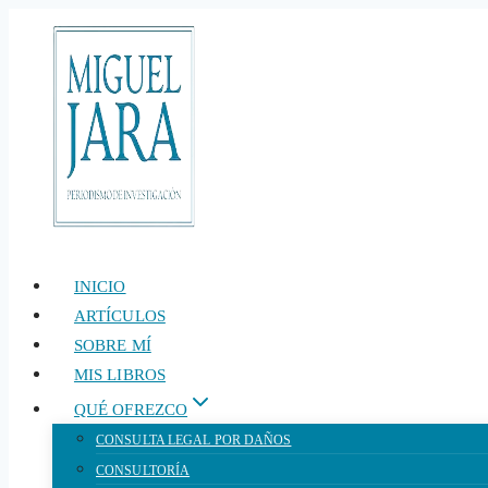
Saltar
al
contenido
INICIO
ARTÍCULOS
SOBRE MÍ
MIS LIBROS
QUÉ OFREZCO
CONSULTA LEGAL POR DAÑOS
CONSULTORÍA