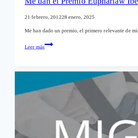
Me dan el Premio Eupharlaw Ibe
las
nuevas
21 febrero, 2012
28 enero, 2025
oportunidades
Me han dado un premio, el primero relevante de m
Me
Leer más
dan
el
Premio
Eupharlaw
Ibercisalud
2011