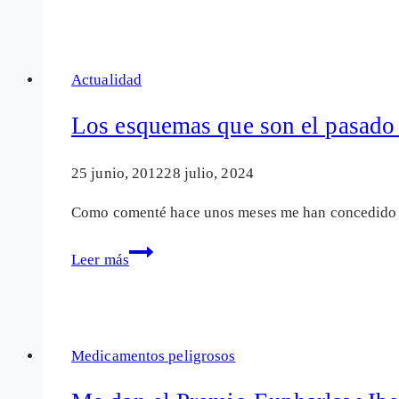
que
cambian
una
Actualidad
sociedad
Los esquemas que son el pasado 
25 junio, 2012
28 julio, 2024
Como comenté hace unos meses me han concedido u
Los
Leer más
esquemas
que
son
el
Medicamentos peligrosos
pasado
y