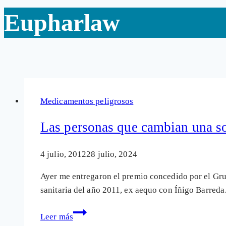
Eupharlaw
Medicamentos peligrosos
Las personas que cambian una s
4 julio, 2012
28 julio, 2024
Ayer me entregaron el premio concedido por el Gr
sanitaria del año 2011, ex aequo con Íñigo Barred
Las
Leer más
personas