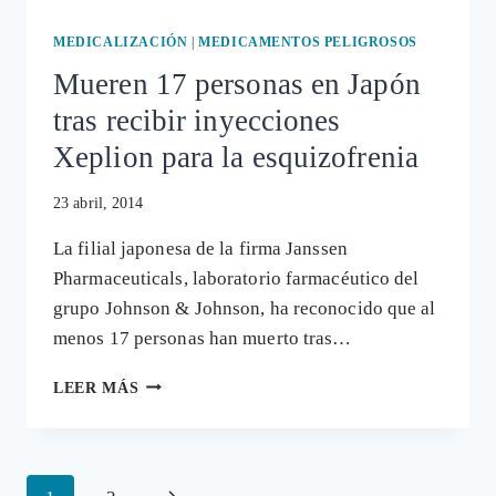
FÁRMACO
RISPERDAL
MEDICALIZACIÓN
|
MEDICAMENTOS PELIGROSOS
Mueren 17 personas en Japón
tras recibir inyecciones
Xeplion para la esquizofrenia
23 abril, 2014
La filial japonesa de la firma Janssen
Pharmaceuticals, laboratorio farmacéutico del
grupo Johnson & Johnson, ha reconocido que al
menos 17 personas han muerto tras…
MUEREN
LEER MÁS
17
PERSONAS
EN
JAPÓN
Navegación