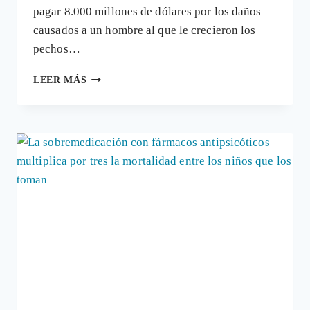
pagar 8.000 millones de dólares por los daños
causados a un hombre al que le crecieron los
pechos…
JOHNSON
LEER MÁS
&
JOHNSON
TENDRÁ
QUE
PAGAR
OTROS
8.000
MILLONES
DE
DÓLARES
POR
LOS
DAÑOS
CAUSADOS
POR
SU