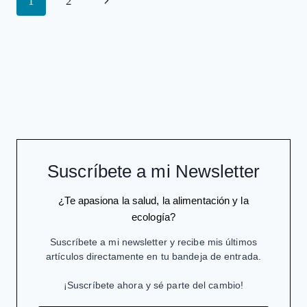
Siguiente
1
2
TRAS
RECIBIR
de
página
INYECCIONES
página
XEPLION
PARA
LA
ESQUIZOFRENIA
Suscríbete a mi Newsletter
¿Te apasiona la salud, la alimentación y la
ecología?
Suscríbete a mi newsletter y recibe mis últimos
artículos directamente en tu bandeja de entrada.
¡Suscríbete ahora y sé parte del cambio!