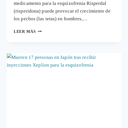
medicamento para la esquizofrenia Risperdal
(risperidona) puede provocar el crecimiento de
los pechos (las tetas) en hombres,…
JOHNSON
LEER MÁS
&
JOHNSON
PAGARÁ
70
MILLONES
DE
DÓLARES
POR
DAÑOS
«SEXUALES»
A
UN
NIÑO
TRAS
CONSUMIR
EL