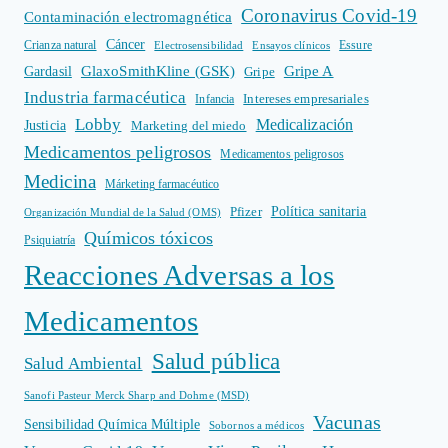
Coronavirus Covid-19
Contaminación electromagnética
Cáncer
Crianza natural
Electrosensibilidad
Ensayos clínicos
Essure
GlaxoSmithKline (GSK)
Gripe A
Gardasil
Gripe
Industria farmacéutica
Intereses empresariales
Infancia
Lobby
Medicalización
Justicia
Marketing del miedo
Medicamentos peligrosos
Medicamentos peligrosos
Medicina
Márketing farmacéutico
Política sanitaria
Pfizer
Organización Mundial de la Salud (OMS)
Químicos tóxicos
Psiquiatría
Reacciones Adversas a los
Medicamentos
Salud pública
Salud Ambiental
Sanofi Pasteur Merck Sharp and Dohme (MSD)
Vacunas
Sensibilidad Química Múltiple
Sobornos a médicos