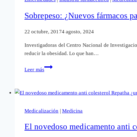
vuelve
más
Sobrepeso: ¿Nuevos fármacos par
letal
al
22 octubre, 2017
4 agosto, 2024
coronavirus
Investigadoras del Centro Nacional de Investigaci
reducir la obesidad. Lo que han…
Sobrepeso:
Leer más
¿Nuevos
fármacos
para
convertir
la
Medicalización
|
Medicina
grasa
blanca
El novedoso medicamento anti c
(mala)