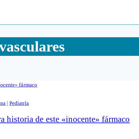
vasculares
ina
|
Pediatría
a historia de este «inocente» fármaco