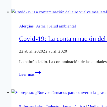
de
la
cintura
es
Alergias
|
Asma
|
Salud ambiental
un
factor
Covid-19: La contaminación del a
de
riesgo
22 abril, 2020
22 abril, 2020
cardiovascular
Lo habréis leído. La contaminación de las ciudade
en
niños
Covid-
Leer más
19:
La
contaminación
del
aire
Enfermedades
|
Industria farmacéutica
|
Medicaliza