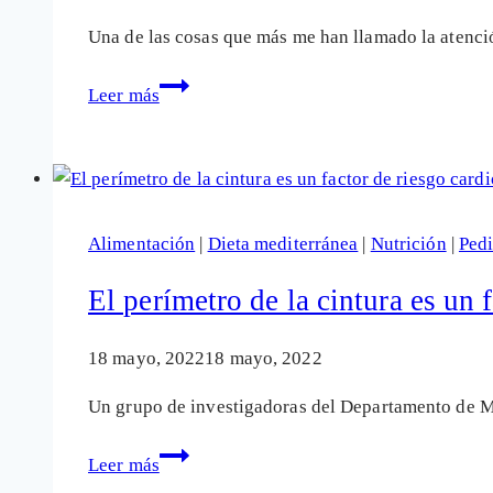
Una de las cosas que más me han llamado la atenci
Para qué sirve
Leer más
Motilium:
La
negra
historia
de
Alimentación
|
Dieta mediterránea
|
Nutrición
|
Pedi
este
«inocente»
El perímetro de la cintura es un 
fármaco
18 mayo, 2022
18 mayo, 2022
Un grupo de investigadoras del Departamento de Me
El
Leer más
perímetro