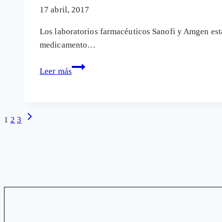
en
17 abril, 2017
parda
Los laboratorios farmacéuticos Sanofi y Amgen está
(buena)?
medicamento…
El
Leer más
novedoso
medicamento
anti
Navegación
Siguiente
1
2
3
colesterol
página
Repatha
de
¿un
nuevo
página
pelotazo?