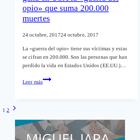
opio» que suma 200.000
en
personas
muertes
24 octubre, 2017
24 octubre, 2017
La «guerra del opio» tiene sus víctimas y estas
se cifran en 200.000. Son las personas que han
perdido la vida en Estados Unidos (EE.UU.)…
Las
Leer más
industria
farmacéutica
gana
Navegación
Siguiente
1
2
en
página
de
USA
página
la
«guerra