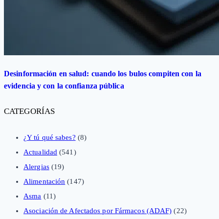
Desinformación en salud: cuando los bulos compiten con la
evidencia y con la confianza pública
CATEGORÍAS
¿Y tú qué sabes?
(8)
Actualidad
(541)
Alergias
(19)
Alimentación
(147)
Asma
(11)
Asociación de Afectados por Fármacos (ADAF)
(22)