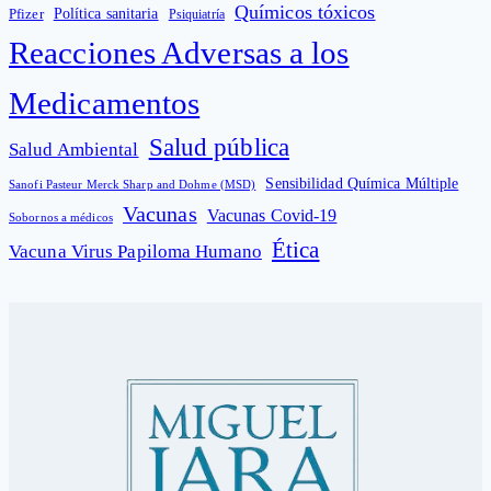
Químicos tóxicos
Política sanitaria
Pfizer
Psiquiatría
Reacciones Adversas a los
Medicamentos
Salud pública
Salud Ambiental
Sensibilidad Química Múltiple
Sanofi Pasteur Merck Sharp and Dohme (MSD)
Vacunas
Vacunas Covid-19
Sobornos a médicos
Ética
Vacuna Virus Papiloma Humano