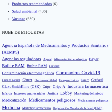
Productos recomendados
(6)
Salud ambiental
(436)
Vacunas
(630)
NUBE DE ETIQUETAS
Agencia Española de Medicamentos y Productos Sanitarios
(AEMPS)
Agencias reguladoras
Bayer
Alimentación ecológica
Agreal
Bufete RAM
Bufete RAM
Cervarix
Coronavirus Covid-19
Contaminación electromagnética
Cáncer
Gardasil
Crianza natural
Electrosensibilidad
Ensayos clínicos
Essure
Industria farmacéutica
GlaxoSmithKline (GSK)
Gripe A
Gripe
Lobby
Intereses empresariales
Justicia
Infancia
Marketing del miedo
Medicamentos peligrosos
Medicalización
Medicamentos peligrosos
Medicina
Márketing farmacéutico
Organización Mundial de la Salud (OMS)