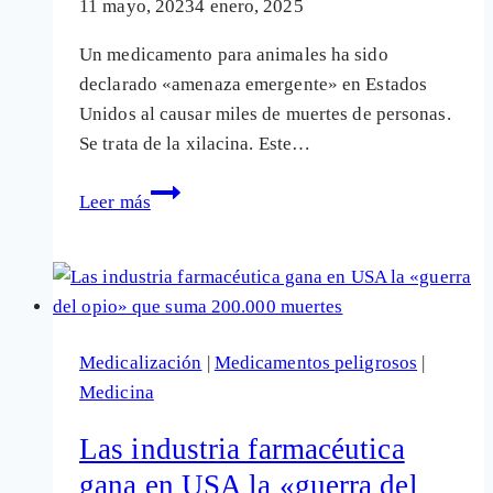
11 mayo, 2023
4 enero, 2025
Un medicamento para animales ha sido
declarado «amenaza emergente» en Estados
Unidos al causar miles de muertes de personas.
Se trata de la xilacina. Este…
Un
Leer más
fármaco
veterinario
declarado
«amenaza
emergente»
Medicalización
|
Medicamentos peligrosos
|
al
Medicina
causar
miles
Las industria farmacéutica
de
gana en USA la «guerra del
muertes