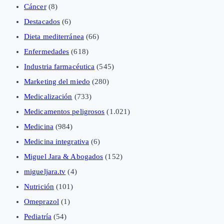
Cáncer
(8)
Destacados
(6)
Dieta mediterránea
(66)
Enfermedades
(618)
Industria farmacéutica
(545)
Marketing del miedo
(280)
Medicalización
(733)
Medicamentos peligrosos
(1.021)
Medicina
(984)
Medicina integrativa
(6)
Miguel Jara & Abogados
(152)
migueljara.tv
(4)
Nutrición
(101)
Omeprazol
(1)
Pediatría
(54)