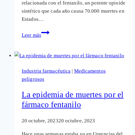
relacionada con el fentanilo, un potente opioide
nicotina
sintético que cada año causa 70.000 muertes en
Estados…
El
Leer más
uso
médico
de
la
Industria farmacéutica
|
Medicamentos
droga
peligrosos
fentanilo
no
La epidemia de muertes por el
para
fármaco fentanilo
de
crecer
20 octubre, 2023
20 octubre, 2023
en
España
Hace unas semanas estaba yo en Urgencias del