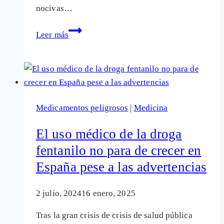
nocivas…
Snus:
Leer más
La
nueva
droga,
usada
para
Medicamentos peligrosos
|
Medicina
sustituir
el
El uso médico de la droga
tabaco,
fentanilo no para de crecer en
que
España pese a las advertencias
es
un
gran
2 julio, 2024
16 enero, 2025
chute
Tras la gran crisis de crisis de salud pública
de