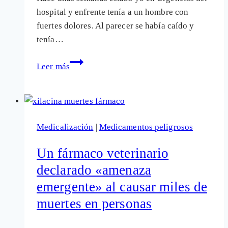
pese
hospital y enfrente tenía a un hombre con
a
fuertes dolores. Al parecer se había caído y
las
tenía…
advertencias
La
Leer más
epidemia
de
muertes
por
Medicalización
|
Medicamentos peligrosos
el
fármaco
Un fármaco veterinario
fentanilo
declarado «amenaza
emergente» al causar miles de
muertes en personas