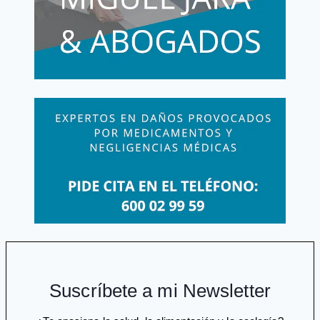
del
opio»
que
suma
200.000
muertes
Suscríbete a mi Newsletter