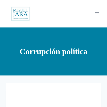
Saltar
al
contenido
Corrupción política