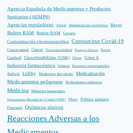
Agencia Española de Medicamentos y Productos
Sanitarios (AEMPS)
Agencias reguladoras
Bayer
Alimentación ecológica
Agreal
Bufete RAM
Bufete RAM
Cervarix
Coronavirus Covid-19
Contaminación electromagnética
Cáncer
Crianza natural
Electrosensibilidad
Ensayos clínicos
Essure
GlaxoSmithKline (GSK)
Gripe A
Gardasil
Gripe
Industria farmacéutica
Intereses empresariales
Infancia
Lobby
Medicalización
Justicia
Marketing del miedo
Medicamentos peligrosos
Medicamentos peligrosos
Medicina
Márketing farmacéutico
Política sanitaria
Pfizer
Organización Mundial de la Salud (OMS)
Químicos tóxicos
Psiquiatría
Reacciones Adversas a los
Medicamentos