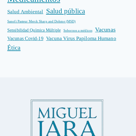
Salud pública
Salud Ambiental
Sanofi Pasteur Merck Sharp and Dohme (MSD)
Vacunas
Sensibilidad Química Múltiple
Sobornos a médicos
Vacuna Virus Papiloma Humano
Vacunas Covid-19
Ética