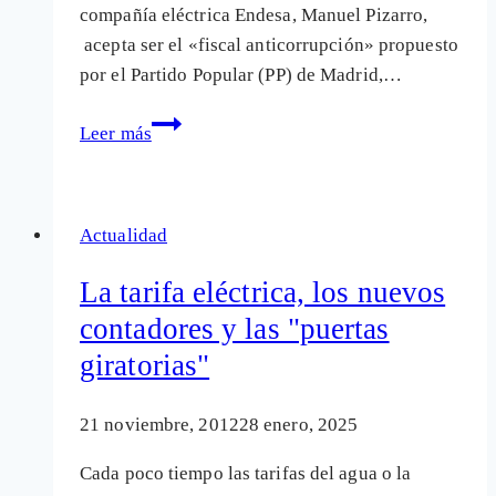
compañía eléctrica Endesa, Manuel Pizarro,
acepta ser el «fiscal anticorrupción» propuesto
por el Partido Popular (PP) de Madrid,…
Manuel
Leer más
Pizarro,
Esperanza
Aguirre
Actualidad
y
la
La tarifa eléctrica, los nuevos
estafa
contadores y las "puertas
de
giratorias"
los
contadores
de
21 noviembre, 2012
28 enero, 2025
luz
Cada poco tiempo las tarifas del agua o la