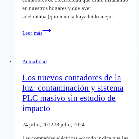
en nuestros hogares y que ayer
adelantaba (quien no la haya leído mejor…
No
Leer más
hay
información
de
Actualidad
salud
relativa
Los nuevos contadores de la
a
luz: contaminación y sistema
los
PLC masivo sin estudio de
contadores
"inteligentes"
impacto
24 julio, 2012
28 julio, 2024
Las compañías eléctricas –y todo indica que las