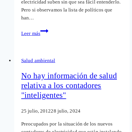
electricidad suben sin que sea fácil entenderlo.
Pero si observamos la lista de políticos que
han…
La
Leer más
tarifa
eléctrica,
los
Salud ambiental
nuevos
contadores
No hay información de salud
y
relativa a los contadores
las
"inteligentes"
"puertas
giratorias"
25 julio, 2012
28 julio, 2024
Preocupados por la situación de los nuevos
contadores de electricidad que están instalando