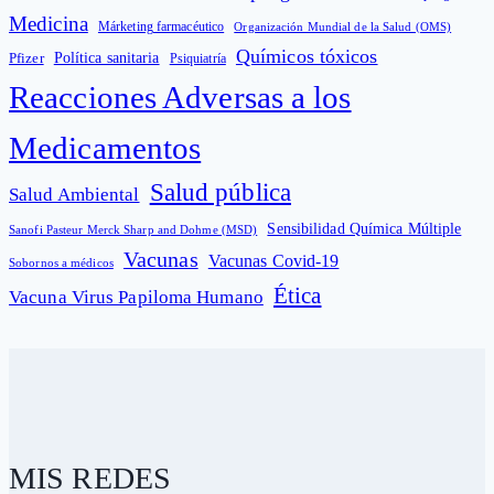
Medicina
Márketing farmacéutico
Organización Mundial de la Salud (OMS)
Químicos tóxicos
Política sanitaria
Pfizer
Psiquiatría
Reacciones Adversas a los
Medicamentos
Salud pública
Salud Ambiental
Sensibilidad Química Múltiple
Sanofi Pasteur Merck Sharp and Dohme (MSD)
Vacunas
Vacunas Covid-19
Sobornos a médicos
Ética
Vacuna Virus Papiloma Humano
MIS REDES