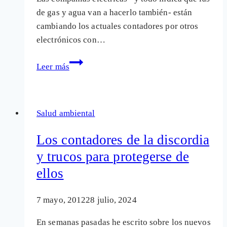
de gas y agua van a hacerlo también- están
cambiando los actuales contadores por otros
electrónicos con…
Los
Leer más
nuevos
contadores
de
Salud ambiental
la
luz:
Los contadores de la discordia
contaminación
y trucos para protegerse de
y
ellos
sistema
PLC
masivo
7 mayo, 2012
28 julio, 2024
sin
En semanas pasadas he escrito sobre los nuevos
estudio