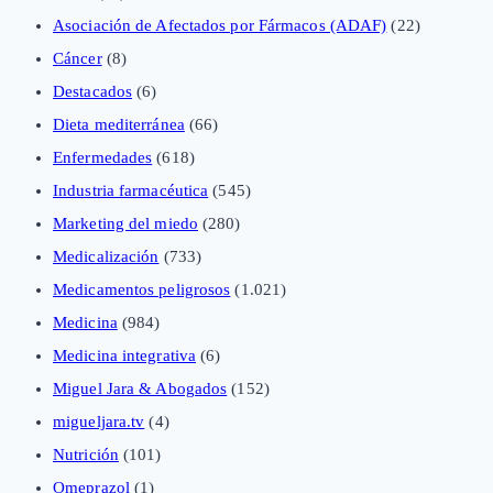
Asociación de Afectados por Fármacos (ADAF)
(22)
Cáncer
(8)
Destacados
(6)
Dieta mediterránea
(66)
Enfermedades
(618)
Industria farmacéutica
(545)
Marketing del miedo
(280)
Medicalización
(733)
Medicamentos peligrosos
(1.021)
Medicina
(984)
Medicina integrativa
(6)
Miguel Jara & Abogados
(152)
migueljara.tv
(4)
Nutrición
(101)
Omeprazol
(1)