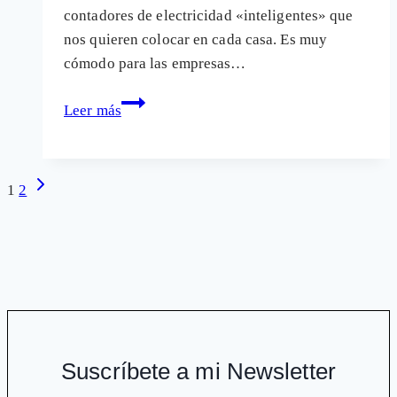
contadores de electricidad «inteligentes» que
de
nos quieren colocar en cada casa. Es muy
impacto
cómodo para las empresas…
Los
Leer más
contadores
de
la
Navegación
Siguiente
1
2
discordia
página
de
y
página
trucos
para
protegerse
de
ellos
Suscríbete a mi Newsletter