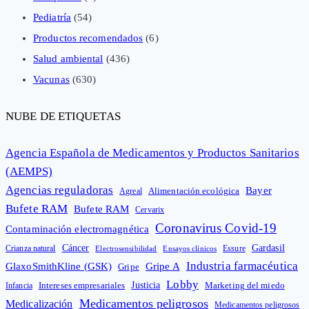
Pediatría
(54)
Productos recomendados
(6)
Salud ambiental
(436)
Vacunas
(630)
NUBE DE ETIQUETAS
Agencia Española de Medicamentos y Productos Sanitarios
(AEMPS)
Agencias reguladoras
Bayer
Alimentación ecológica
Agreal
Bufete RAM
Bufete RAM
Cervarix
Coronavirus Covid-19
Contaminación electromagnética
Cáncer
Gardasil
Crianza natural
Electrosensibilidad
Ensayos clínicos
Essure
Industria farmacéutica
GlaxoSmithKline (GSK)
Gripe A
Gripe
Lobby
Intereses empresariales
Justicia
Infancia
Marketing del miedo
Medicamentos peligrosos
Medicalización
Medicamentos peligrosos