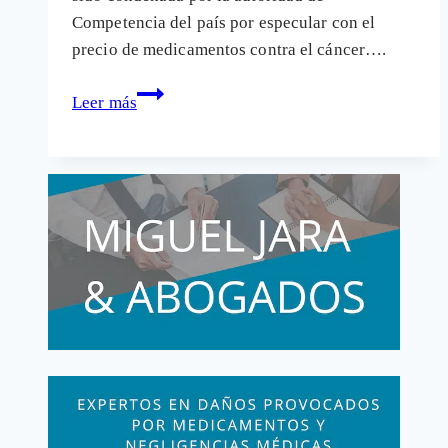
Competencia del país por especular con el
precio de medicamentos contra el cáncer….
Multa
Leer más
millonaria
a
la
farmacéutica
Aspen
por
especular
con
medicamentos
para
el
cáncer