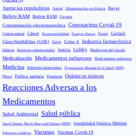
Agencias reguladoras
Bayer
Alimentación ecológica
Agreal
Bufete RAM
Bufete RAM
Cervarix
Coronavirus Covid-19
Contaminación electromagnética
Cáncer
Gardasil
Crianza natural
Electrosensibilidad
Ensayos clínicos
Essure
Industria farmacéutica
GlaxoSmithKline (GSK)
Gripe A
Gripe
Lobby
Intereses empresariales
Justicia
Infancia
Marketing del miedo
Medicamentos peligrosos
Medicalización
Medicamentos peligrosos
Medicina
Márketing farmacéutico
Organización Mundial de la Salud (OMS)
Químicos tóxicos
Política sanitaria
Pfizer
Psiquiatría
Reacciones Adversas a los
Medicamentos
Salud pública
Salud Ambiental
Sensibilidad Química Múltiple
Sanofi Pasteur Merck Sharp and Dohme (MSD)
Vacunas
Vacunas Covid-19
Sobornos a médicos