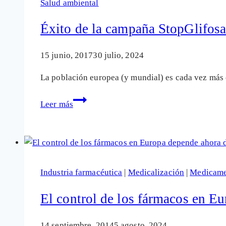
Salud ambiental
UE
y
Éxito de la campaña StopGlifosat
las
farmacéuticas
15 junio, 2017
30 julio, 2024
por
La población europea (y mundial) es cada vez más 
las
vacunas
Éxito
Leer más
Covid
de
la
campaña
StopGlifosato
por
Industria farmacéutica
|
Medicalización
|
Medicame
la
prohibición
El control de los fármacos en Eu
del
pesticida
14 septiembre, 2014
5 agosto, 2024