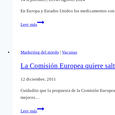
más
En Europa y Estados Unidos los medicamentos son l
usado
El
Leer más
control
de
los
fármacos
Marketing del miedo
|
Vacunas
en
Europa
La Comisión Europea quiere salt
depende
ahora
12 diciembre, 2011
de
Cuidadito que la propuesta de la Comisión Europea
Industria,
mejores…
no
de
La
Leer más
Salud