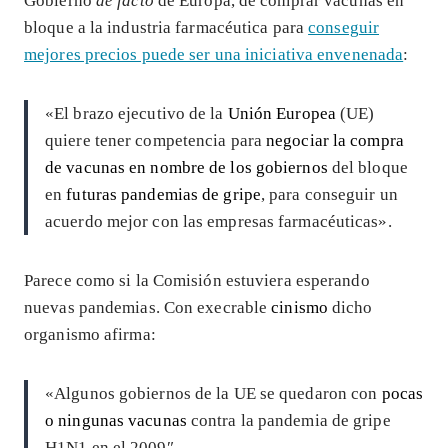
Gobierno
de facto
de Europa, de comprar vacunas en
bloque a la industria farmacéutica para
conseguir
mejores precios puede ser una iniciativa envenenada
:
«El brazo ejecutivo de la
Unión Europea
(UE)
quiere tener competencia para
negociar la compra
de vacunas en nombre de los gobiernos
del bloque
en
futuras pandemias de gripe
, para conseguir un
acuerdo mejor con las empresas farmacéuticas».
Parece como si la Comisión estuviera esperando
nuevas pandemias. Con execrable
cinismo
dicho
organismo afirma:
«Algunos gobiernos de la UE se quedaron con
pocas
o ningunas vacunas
contra la pandemia de gripe
H1N1 en el 2009″.