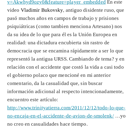
v=Akwhyd9ozy0&feature=player_embedded
En este
video
Vladimir Bukovsky
, antiguo disidente ruso, que
pasó muchos años en campos de trabajo y prisiones
psiquiátricas (como tambien menciona Artesano) nos
da su idea de lo que para él es la Unión Europea en
realidad: una dictadura encubierta sin rastro de
democracia que se encamina rápidamente a ser lo que
representó la antigua URSS. Cambiando de tema? y en
relación con el accidente que costó la vida a casi todo
el gobierno polaco que mencioné en mi anterior
comentario, da la casualidad que, sin buscar
información adicional al respecto intencionadamente,
encuentro este artículo:
http://www.trinityatierra.com/2011/12/12/todo-lo-que-
no-encaja-en-el-accidente-de-avion-de-smolenk/
…yo
no creo en casualidades hace tiempo.