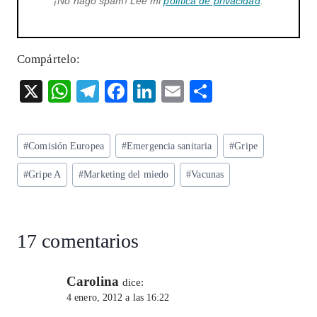
¡No hago spam! Lee mi
política de privacidad
.
Compártelo:
X
W
T
F
Li
E
S
ha
el
ac
n
m
ha
ts
eg
eb
ke
ai
re
Etiquetas
#
Comisión Europea
#
Emergencia sanitaria
#
Gripe
A
ra
o
dI
l
de
p
m
o
n
#
Gripe A
#
Marketing del miedo
#
Vacunas
la
entrada:
p
k
17 comentarios
Carolina
dice:
4 enero, 2012 a las 16:22