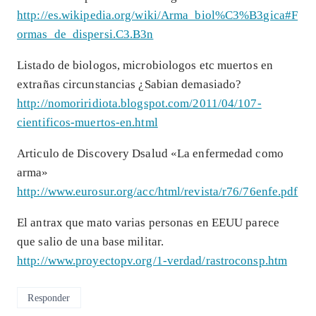
http://es.wikipedia.org/wiki/Arma_biol%C3%B3gica#F
ormas_de_dispersi.C3.B3n
Listado de biologos, microbiologos etc muertos en
extrañas circunstancias ¿Sabian demasiado?
http://nomoriridiota.blogspot.com/2011/04/107-
cientificos-muertos-en.html
Articulo de Discovery Dsalud «La enfermedad como
arma»
http://www.eurosur.org/acc/html/revista/r76/76enfe.pdf
El antrax que mato varias personas en EEUU parece
que salio de una base militar.
http://www.proyectopv.org/1-verdad/rastroconsp.htm
Responder