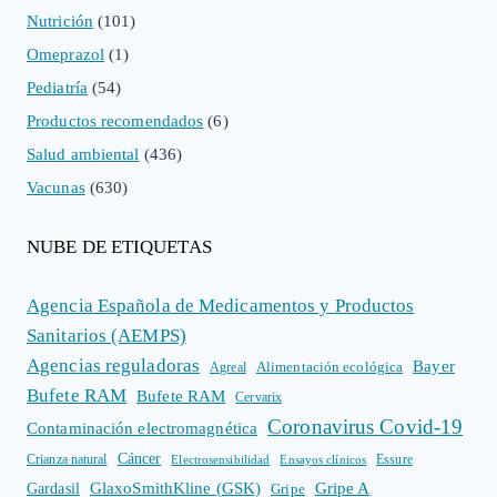
Nutrición
(101)
Omeprazol
(1)
Pediatría
(54)
Productos recomendados
(6)
Salud ambiental
(436)
Vacunas
(630)
NUBE DE ETIQUETAS
Agencia Española de Medicamentos y Productos
Sanitarios (AEMPS)
Agencias reguladoras
Bayer
Alimentación ecológica
Agreal
Bufete RAM
Bufete RAM
Cervarix
Coronavirus Covid-19
Contaminación electromagnética
Cáncer
Crianza natural
Electrosensibilidad
Ensayos clínicos
Essure
GlaxoSmithKline (GSK)
Gripe A
Gardasil
Gripe