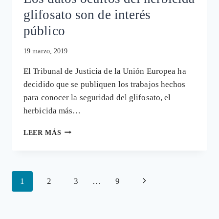
glifosato son de interés
público
19 marzo, 2019
El Tribunal de Justicia de la Unión Europea ha
decidido que se publiquen los trabajos hechos
para conocer la seguridad del glifosato, el
herbicida más…
LA
LEER MÁS
JUSTICIA
EUROPEA
DECIDE:
LOS
Navegación
Siguiente
1
2
3
…
9
DATOS
OCULTOS
de
página
DEL
página
HERBICIDA