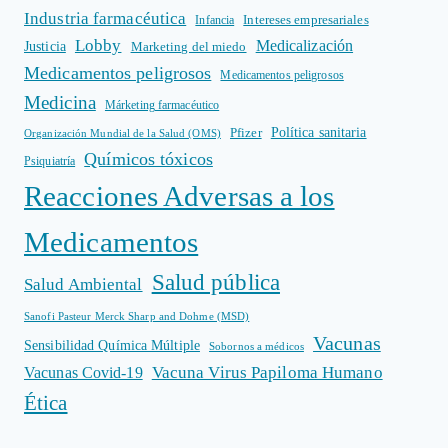
Industria farmacéutica
Intereses empresariales
Infancia
Lobby
Medicalización
Justicia
Marketing del miedo
Medicamentos peligrosos
Medicamentos peligrosos
Medicina
Márketing farmacéutico
Política sanitaria
Pfizer
Organización Mundial de la Salud (OMS)
Químicos tóxicos
Psiquiatría
Reacciones Adversas a los
Medicamentos
Salud pública
Salud Ambiental
Sanofi Pasteur Merck Sharp and Dohme (MSD)
Vacunas
Sensibilidad Química Múltiple
Sobornos a médicos
Vacuna Virus Papiloma Humano
Vacunas Covid-19
Ética