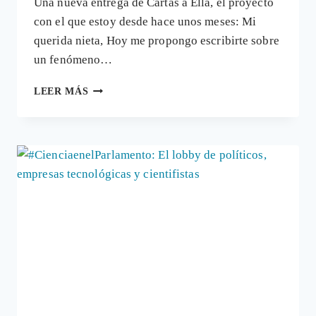
Una nueva entrega de Cartas a Ella, el proyecto
con el que estoy desde hace unos meses: Mi
querida nieta, Hoy me propongo escribirte sobre
un fenómeno…
CIENTIFISMO
LEER MÁS
O
FUNDAMENTALISMO
CIENTÍFICO:
LOS
«PSEUDOESCÉPTICOS»,
LA
NUEVA
INQUISICIÓN
LAICA
#CARTASAELLA