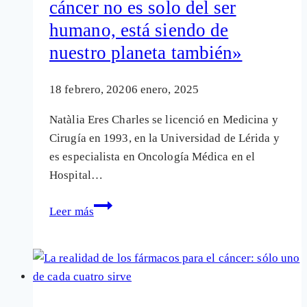
cáncer no es solo del ser
humano, está siendo de
nuestro planeta también»
18 febrero, 2020
6 enero, 2025
Natàlia Eres Charles se licenció en Medicina y
Cirugía en 1993, en la Universidad de Lérida y
es especialista en Oncología Médica en el
Hospital…
Natàlia
Leer más
Eres
(oncóloga):
«El
cáncer
no