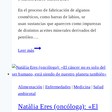
En el proceso de fabricación de algunos
cosméticos, como barras de labios, se
usan sustancias que aparecen como impurezas
de distintos aceites minerales derivados del
petróleo….
Sustancias
Leer más
peligrosas
que
lleva
la
cosmética:
Alimentación
|
Enfermedades
|
Medicina
|
Salud
MOSH
ambiental
y
POSH
Natàlia Eres (oncóloga): «El