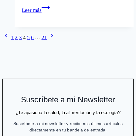
Una
Leer más
farmacéutica
litiga
para
Navegación
Página
Siguiente
1
2
3
4
5
6
…
21
que
anterior
página
de
no
página
se
sepa
con
qué
criterios
se
Suscríbete a mi Newsletter
financia
¿Te apasiona la salud, la alimentación y la ecología?
un
fármaco
Suscríbete a mi newsletter y recibe mis últimos artículos
muy
directamente en tu bandeja de entrada.