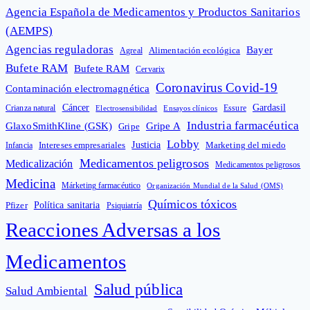
Agencia Española de Medicamentos y Productos Sanitarios
(AEMPS)
Agencias reguladoras
Bayer
Alimentación ecológica
Agreal
Bufete RAM
Bufete RAM
Cervarix
Coronavirus Covid-19
Contaminación electromagnética
Cáncer
Gardasil
Crianza natural
Electrosensibilidad
Ensayos clínicos
Essure
Industria farmacéutica
GlaxoSmithKline (GSK)
Gripe A
Gripe
Lobby
Intereses empresariales
Justicia
Infancia
Marketing del miedo
Medicamentos peligrosos
Medicalización
Medicamentos peligrosos
Medicina
Márketing farmacéutico
Organización Mundial de la Salud (OMS)
Químicos tóxicos
Política sanitaria
Pfizer
Psiquiatría
Reacciones Adversas a los
Medicamentos
Salud pública
Salud Ambiental