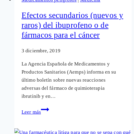
fármacos
para
Efectos secundarios (nuevos y
el
raros) del ibuprofeno o de
cáncer:
fármacos para el cáncer
sólo
uno
de
3 diciembre, 2019
cada
La Agencia Española de Medicamentos y
cuatro
Productos Sanitarios (Aemps) informa en su
sirve
último boletín sobre nuevas reacciones
adversas del fármaco de quimioterapia
ibrutinib y en…
Efectos
Leer más
secundarios
(nuevos
y