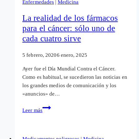
Enfermedades
|
Medicina
es
solo
La realidad de los fármacos
del
para el cáncer: sólo uno de
ser
cada cuatro sirve
humano,
está
siendo
5 febrero, 2020
6 enero, 2025
de
Ayer fue el Día Mundial Contra el Cáncer.
nuestro
Como es habitual, se sucedieron las noticias en
planeta
los grandes medios de comunicación y los
también»
«anuncios» de…
La
Leer más
realidad
de
los
Medicamentos peligrosos
|
Medicina