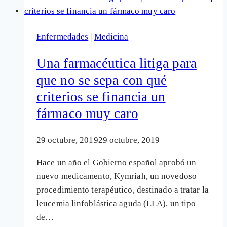
raros)
del
Enfermedades
|
Medicina
ibuprofeno
o
Una farmacéutica litiga para
de
que no se sepa con qué
fármacos
criterios se financia un
para
el
fármaco muy caro
cáncer
29 octubre, 2019
29 octubre, 2019
Hace un año el Gobierno español aprobó un
nuevo medicamento, Kymriah, un novedoso
procedimiento terapéutico, destinado a tratar la
leucemia linfoblástica aguda (LLA), un tipo
de…