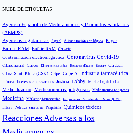
NUBE DE ETIQUETAS
Agencia Española de Medicamentos y Productos Sanitarios
(AEMPS)
Agencias reguladoras
Bayer
Alimentación ecológica
Agreal
Bufete RAM
Bufete RAM
Cervarix
Coronavirus Covid-19
Contaminación electromagnética
Cáncer
Gardasil
Crianza natural
Electrosensibilidad
Ensayos clínicos
Essure
Industria farmacéutica
GlaxoSmithKline (GSK)
Gripe A
Gripe
Lobby
Intereses empresariales
Justicia
Infancia
Marketing del miedo
Medicamentos peligrosos
Medicalización
Medicamentos peligrosos
Medicina
Márketing farmacéutico
Organización Mundial de la Salud (OMS)
Químicos tóxicos
Política sanitaria
Pfizer
Psiquiatría
Reacciones Adversas a los
Medicamentos