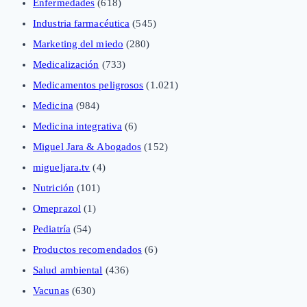
Enfermedades
(618)
Industria farmacéutica
(545)
Marketing del miedo
(280)
Medicalización
(733)
Medicamentos peligrosos
(1.021)
Medicina
(984)
Medicina integrativa
(6)
Miguel Jara & Abogados
(152)
migueljara.tv
(4)
Nutrición
(101)
Omeprazol
(1)
Pediatría
(54)
Productos recomendados
(6)
Salud ambiental
(436)
Vacunas
(630)