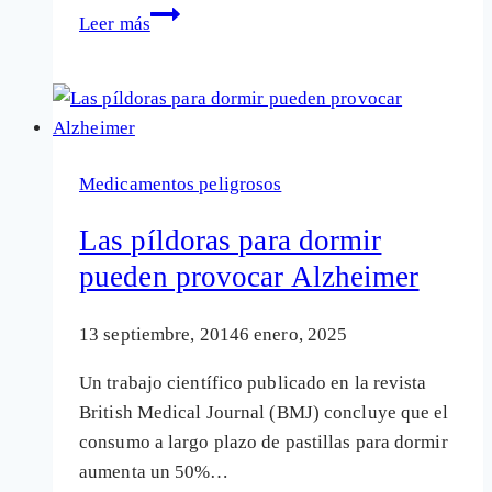
El
Leer más
grupo
de
fármacos
del
Valium
Medicamentos peligrosos
contribuyen
al
Las píldoras para dormir
deterioro
pueden provocar Alzheimer
del
cerebro
13 septiembre, 2014
6 enero, 2025
Un trabajo científico publicado en la revista
British Medical Journal (BMJ) concluye que el
consumo a largo plazo de pastillas para dormir
aumenta un 50%…