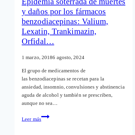
Epidemia soterrada de muertes
fármacos
y daños por los fármacos
son
benzodiacepinas: Valium,
evitables
Lexatin, Trankimazin,
Orfidal…
1 marzo, 2018
6 agosto, 2024
El grupo de medicamentos de
las benzodiacepinas se recetan para la
ansiedad, insomnio, convulsiones y abstinencia
aguda de alcohol y también se prescriben,
aunque no sea…
Epidemia
Leer más
soterrada
de