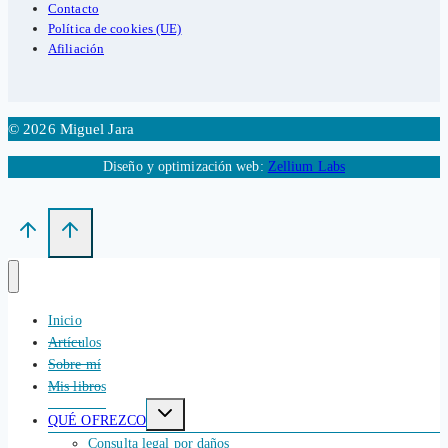
Contacto
Política de cookies (UE)
Afiliación
© 2026 Miguel Jara
Diseño y optimización web:
Zellium Labs
Inicio
Artículos
Sobre mí
Mis libros
Alternar
QUÉ OFREZCO
menú
hijo
Consulta legal por daños