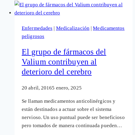
muertes
y
daños
Enfermedades
|
Medicalización
|
Medicamentos
por
peligrosos
los
fármacos
El grupo de fármacos del
benzodiacepinas:
Valium contribuyen al
Valium,
deterioro del cerebro
Lexatin,
Trankimazin,
Orfidal…
20 abril, 2016
5 enero, 2025
Se llaman medicamentos anticolinérgicos y
están destinados a actuar sobre el sistema
nervioso. Un uso puntual puede ser beneficioso
pero tomados de manera continuada pueden…