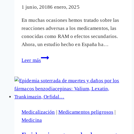
1 junio, 2018
6 enero, 2025
En muchas ocasiones hemos tratado sobre las
reacciones adversas a los medicamentos, las
conocidas como RAM o efectos secundarios.
Ahora, un estudio hecho en España ha…
La
Leer más
mayor
parte
de
las
hospitalizaciones
por
Medicalización
|
Medicamentos peligrosos
|
daños
Medicina
de
los