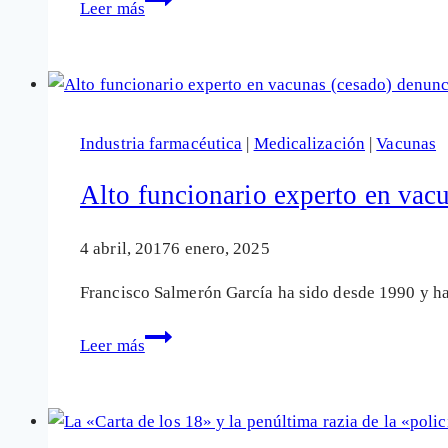
Leer más
lobby
de
los
fabricantes
de
Industria farmacéutica
|
Medicalización
|
Vacunas
vacunas
en
Alto funcionario experto en vac
el
corazón
4 abril, 2017
6 enero, 2025
de
Francisco Salmerón García ha sido desde 1990 y ha
la
«Estrategia
Alto
Leer más
de
funcionario
vacunación
experto
Covid-
en
19»
vacunas