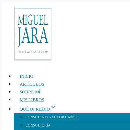
Saltar
al
contenido
INICIO
ARTÍCULOS
SOBRE MÍ
MIS LIBROS
QUÉ OFREZCO
CONSULTA LEGAL POR DAÑOS
CONSULTORÍA