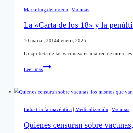
(cesado)
Marketing del miedo
|
Vacunas
denuncia
lobby
La «Carta de los 18» y la penúlti
y
marketing
10 marzo, 2014
4 enero, 2025
ilegal
La «policía de las vacunas» es una red de interese
La
Leer más
«Carta
de
los
18»
y
Industria farmacéutica
|
Medicalización
|
Vacunas
la
penúltima
Quienes censuran sobre vacunas, 
razia