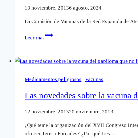
de
13 noviembre, 2013
6 agosto, 2024
la
La Comisión de Vacunas de la Red Española de Ate
«policía
de
Quienes
Leer más
las
censuran
vacunas»
sobre
vacunas,
los
mismos
Medicamentos peligrosos
|
Vacunas
que
van
Las novedades sobre la vacuna d
contra
la
12 noviembre, 2013
20 noviembre, 2013
racionalización
¿Qué teme la organización del XVII Congreso Inter
de
ofrecer Teresa Forcades? ¿Por qué tres…
la