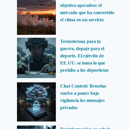
objetivo operativo: el
mercado que ha convertido
el clima en un servicio
Testosterona para la
guerra, dopaje para el
deporte. El ejército de
EE.UU. se toma lo que
prohíbe a los deportistas
Chat Control: Bruselas
vuelve a poner bajo
vigilancia los mensajes
privados