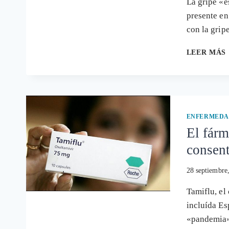
La gripe «e
presente en
con la gri
LEER MÁS
ENFERMEDA
El fárm
consen
28 septiembre
Tamiflu, el
incluída Es
«pandemia»