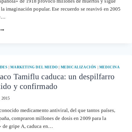
spañola» de 1918 provocó millones de muertos y sigue
 la imaginación popular. Ese recuerdo se reavivó en 2005
pe…
NUEVOS
DATOS
SOBRE
EL
PELOTAZO
DEL
MEDICAMENTO
DES
|
MARKETING DEL MIEDO
|
MEDICALIZACIÓN
|
MEDICINA
PARA
aco Tamiflu caduca: un despilfarro
LA
tido y confirmado
GRIPE
TAMIFLU
, 2015
 conocido medicamento antiviral, del que tantos países,
paña, compraron millones de dosis en 2009 para la
 de gripe A, caduca en…