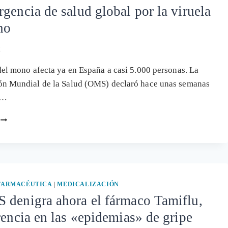
gencia de salud global por la viruela
no
2
del mono afecta ya en España a casi 5.000 personas. La
ón Mundial de la Salud (OMS) declaró hace unas semanas
a…
LA
EMERGENCIA
DE
SALUD
GLOBAL
POR
LA
 FARMACÉUTICA
|
MEDICALIZACIÓN
VIRUELA
 denigra ahora el fármaco Tamiflu,
DEL
rencia en las «epidemias» de gripe
MONO