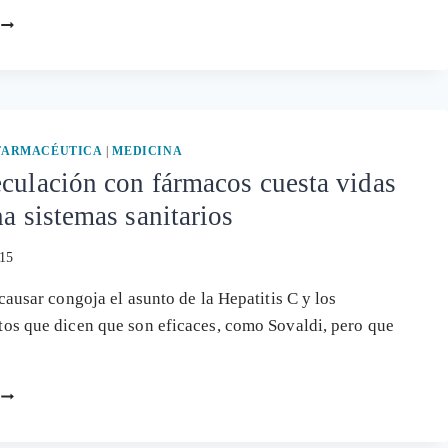
EL
FÁRMACO
TAMIFLU
CADUCA:
UN
DESPILFARRO
CONSENTIDO
 FARMACÉUTICA
|
MEDICINA
Y
culación con fármacos cuesta vidas
CONFIRMADO
na sistemas sanitarios
015
causar congoja el asunto de la Hepatitis C y los
s que dicen que son eficaces, como Sovaldi, pero que
…
LA
ESPECULACIÓN
CON