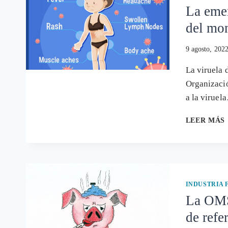
La emer
del mo
9 agosto, 202
La viruela 
Organizaci
a la viruel
LEER MÁS
INDUSTRIA
La OMS
de refe