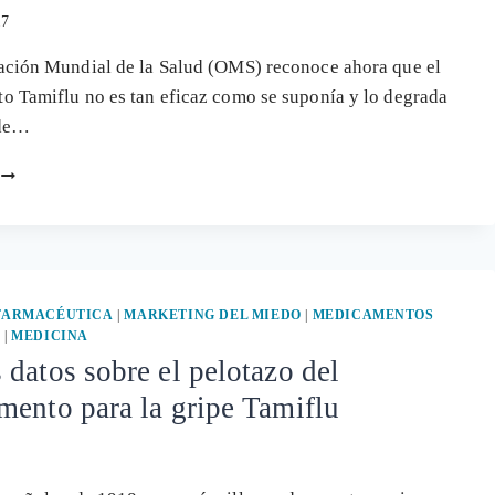
17
ación Mundial de la Salud (OMS) reconoce ahora que el
 Tamiflu no es tan eficaz como se suponía y lo degrada
 de…
LA
OMS
DENIGRA
AHORA
EL
FÁRMACO
TAMIFLU,
 FARMACÉUTICA
|
MARKETING DEL MIEDO
|
MEDICAMENTOS
DE
S
|
MEDICINA
REFERENCIA
datos sobre el pelotazo del
EN
ento para la gripe Tamiflu
LAS
«EPIDEMIAS»
DE
GRIPE