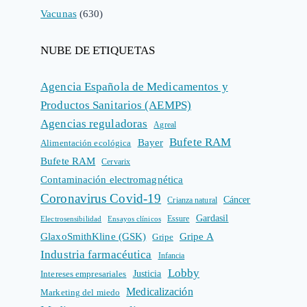
Vacunas
(630)
NUBE DE ETIQUETAS
Agencia Española de Medicamentos y
Productos Sanitarios (AEMPS)
Agencias reguladoras
Agreal
Bufete RAM
Bayer
Alimentación ecológica
Bufete RAM
Cervarix
Contaminación electromagnética
Coronavirus Covid-19
Cáncer
Crianza natural
Gardasil
Electrosensibilidad
Ensayos clínicos
Essure
GlaxoSmithKline (GSK)
Gripe A
Gripe
Industria farmacéutica
Infancia
Lobby
Intereses empresariales
Justicia
Medicalización
Marketing del miedo