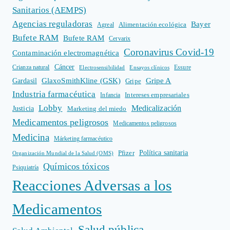
Sanitarios (AEMPS)
Agencias reguladoras
Bayer
Alimentación ecológica
Agreal
Bufete RAM
Bufete RAM
Cervarix
Coronavirus Covid-19
Contaminación electromagnética
Cáncer
Crianza natural
Electrosensibilidad
Ensayos clínicos
Essure
GlaxoSmithKline (GSK)
Gripe A
Gardasil
Gripe
Industria farmacéutica
Intereses empresariales
Infancia
Lobby
Medicalización
Justicia
Marketing del miedo
Medicamentos peligrosos
Medicamentos peligrosos
Medicina
Márketing farmacéutico
Política sanitaria
Pfizer
Organización Mundial de la Salud (OMS)
Químicos tóxicos
Psiquiatría
Reacciones Adversas a los
Medicamentos
Salud pública