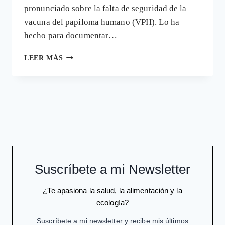
pronunciado sobre la falta de seguridad de la
vacuna del papiloma humano (VPH). Lo ha
hecho para documentar…
EL
LEER MÁS
COLEGIO
AMERICANO
DE
PEDIATRAS
ALERTA
SOBRE
NUEVOS
DAÑOS
DE
LA
Suscríbete a mi Newsletter
VACUNA
DEL
¿Te apasiona la salud, la alimentación y la
PAPILOMA
ecología?
Suscríbete a mi newsletter y recibe mis últimos