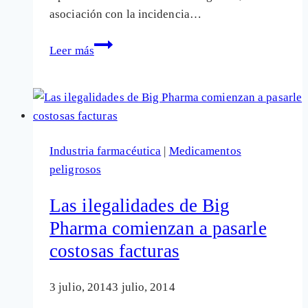
asociación con la incidencia…
Zyprexa,
Leer más
Risperdal,
Abilify:
fármacos
con
más
Industria farmacéutica
|
Medicamentos
daños
peligrosos
que
beneficios
Las ilegalidades de Big
en
Pharma comienzan a pasarle
demencia
costosas facturas
3 julio, 2014
3 julio, 2014