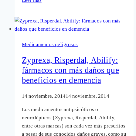
Leer más
laboratorio
Janssen
ocultó
graves
daños
Medicamentos peligrosos
de
su
Zyprexa, Risperdal, Abilify:
medicamento
fármacos con más daños que
Risperdal
beneficios en demencia
en
niños
14 noviembre, 2014
14 noviembre, 2014
Los medicamentos antipsicóticos o
neurolépticos (Zyprexa, Risperdal, Abilify,
entre otras marcas) son cada vez más prescritos
a pesar de sus conocidos daños graves, como su