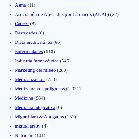
Asma
(11)
Asociación de Afectados por Fármacos (ADAF)
(22)
Cáncer
(8)
Destacados
(6)
Dieta mediterránea
(66)
Enfermedades
(618)
Industria farmacéutica
(545)
Marketing del miedo
(280)
Medicalización
(733)
Medicamentos peligrosos
(1.021)
Medicina
(984)
Medicina integrativa
(6)
Miguel Jara & Abogados
(152)
migueljara.tv
(4)
Nutrición
(101)