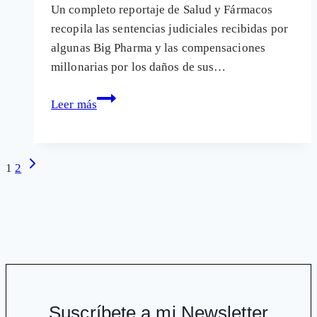
Un completo reportaje de Salud y Fármacos
recopila las sentencias judiciales recibidas por
algunas Big Pharma y las compensaciones
millonarias por los daños de sus…
Las
Leer más
ilegalidades
de
Big
Navegación
Siguiente
1
2
Pharma
página
de
comienzan
página
a
pasarle
costosas
facturas
Suscríbete a mi Newsletter