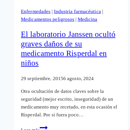
al
Enfermedades
|
Industria farmacéutica
|
médico
Medicamentos peligrosos
|
Medicina
si
no
El laboratorio Janssen ocultó
te
graves daños de su
los
medicamento Risperdal en
tomas
niños
29 septiembre, 2015
6 agosto, 2024
Otra ocultación de datos claves sobre la
seguridad (mejor escrito, inseguridad) de un
medicamento muy recetado, en esta ocasión el
Risperdal. Por si fuera poco…
El