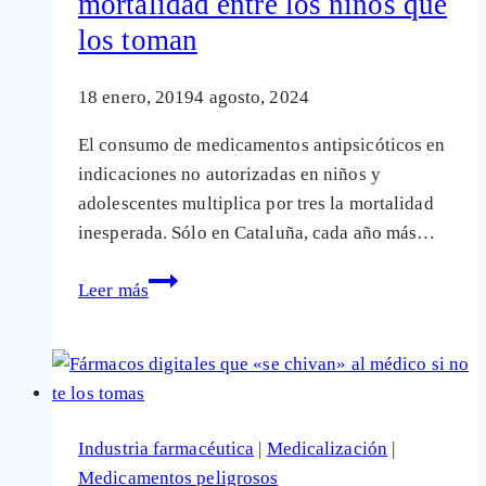
mortalidad entre los niños que
los toman
18 enero, 2019
4 agosto, 2024
El consumo de medicamentos antipsicóticos en
indicaciones no autorizadas en niños y
adolescentes multiplica por tres la mortalidad
inesperada. Sólo en Cataluña, cada año más…
La
Leer más
sobremedicación
con
fármacos
antipsicóticos
multiplica
Industria farmacéutica
|
Medicalización
|
por
Medicamentos peligrosos
tres