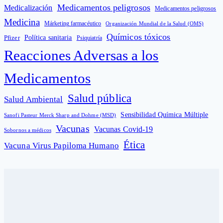
Medicamentos peligrosos
Medicalización
Medicamentos peligrosos
Medicina
Márketing farmacéutico
Organización Mundial de la Salud (OMS)
Químicos tóxicos
Política sanitaria
Pfizer
Psiquiatría
Reacciones Adversas a los
Medicamentos
Salud pública
Salud Ambiental
Sensibilidad Química Múltiple
Sanofi Pasteur Merck Sharp and Dohme (MSD)
Vacunas
Vacunas Covid-19
Sobornos a médicos
Ética
Vacuna Virus Papiloma Humano