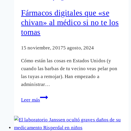
la
Fármacos digitales que «se
mortalidad
chivan» al médico si no te los
entre
tomas
los
niños
que
15 noviembre, 2017
5 agosto, 2024
los
Cómo están las cosas en Estados Unidos (y
toman
cuando las barbas de tu vecino veas pelar pon
las tuyas a remojar). Han empezado a
administrar…
Fármacos
Leer más
digitales
que
«se
chivan»