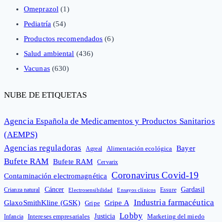
Omeprazol
(1)
Pediatría
(54)
Productos recomendados
(6)
Salud ambiental
(436)
Vacunas
(630)
NUBE DE ETIQUETAS
Agencia Española de Medicamentos y Productos Sanitarios
(AEMPS)
Agencias reguladoras
Bayer
Alimentación ecológica
Agreal
Bufete RAM
Bufete RAM
Cervarix
Coronavirus Covid-19
Contaminación electromagnética
Cáncer
Gardasil
Crianza natural
Electrosensibilidad
Ensayos clínicos
Essure
Industria farmacéutica
GlaxoSmithKline (GSK)
Gripe A
Gripe
Lobby
Intereses empresariales
Justicia
Infancia
Marketing del miedo