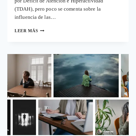
por Déficit de Atención e Hiperactividad
(TDAH), pero poco se comenta sobre la
influencia de las…
LA
LEER MÁS
INFLUENCIA
DE
LOS
QUÍMICOS
TÓXICOS
EN
EL
DÉFICIT
DE
ATENCIÓN
Y
LA
HIPERACTIVIDAD