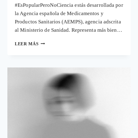
#EsPopularPeroNoCiencia estás desarrollada por
la Agencia española de Medicamentos y
Productos Sanitarios (AEMPS), agencia adscrita
al Ministerio de Sanidad. Representa más bien…
#ESPOPULARPERONOCIENCIA:
LEER MÁS
LA
HIPOCRESÍA
DE
UNA
CAMPAÑA
QUE
IGNORA
LOS
PELIGROS
DE
LA
MALA
MEDICINA