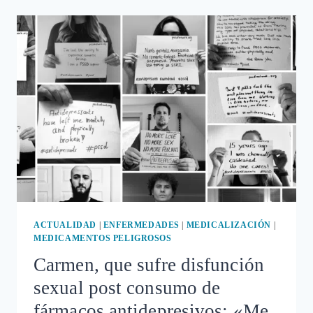
DE
LOS
FÁRMACOS
ANTIDEPRESIVOS:
RIESGO
DE
SUICIDIO
Y
CONDUCTAS
VIOLENTAS
ACTUALIDAD
|
ENFERMEDADES
|
MEDICALIZACIÓN
|
MEDICAMENTOS PELIGROSOS
Carmen, que sufre disfunción
sexual post consumo de
fármacos antidepresivos: «Me