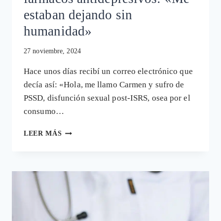
estaban dejando sin
humanidad»
27 noviembre, 2024
Hace unos días recibí un correo electrónico que
decía así: «Hola, me llamo Carmen y sufro de
PSSD, disfunción sexual post-ISRS, osea por el
consumo…
CARMEN,
LEER MÁS
QUE
SUFRE
DISFUNCIÓN
SEXUAL
POST
CONSUMO
DE
FÁRMACOS