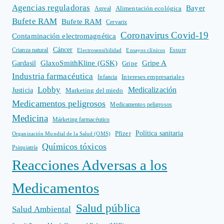
Agencias reguladoras
Bayer
Alimentación ecológica
Agreal
Bufete RAM
Bufete RAM
Cervarix
Coronavirus Covid-19
Contaminación electromagnética
Cáncer
Crianza natural
Electrosensibilidad
Ensayos clínicos
Essure
GlaxoSmithKline (GSK)
Gripe A
Gardasil
Gripe
Industria farmacéutica
Intereses empresariales
Infancia
Lobby
Medicalización
Justicia
Marketing del miedo
Medicamentos peligrosos
Medicamentos peligrosos
Medicina
Márketing farmacéutico
Política sanitaria
Pfizer
Organización Mundial de la Salud (OMS)
Químicos tóxicos
Psiquiatría
Reacciones Adversas a los
Medicamentos
Salud pública
Salud Ambiental