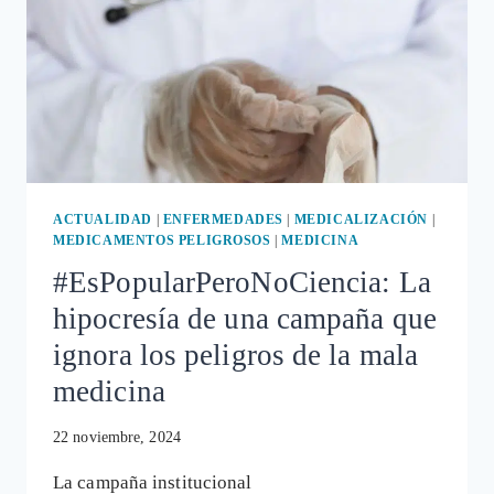
ANTIDEPRESIVOS:
«ME
ESTABAN
DEJANDO
SIN
HUMANIDAD»
ACTUALIDAD
|
ENFERMEDADES
|
MEDICALIZACIÓN
|
MEDICAMENTOS PELIGROSOS
|
MEDICINA
#EsPopularPeroNoCiencia: La
hipocresía de una campaña que
ignora los peligros de la mala
medicina
22 noviembre, 2024
La campaña institucional