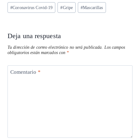
ts
eg
eb
ke
ai
re
Etiquetas
#
Coronavirus Covid-19
#
Gripe
#
Mascarillas
A
ra
o
dI
l
de
p
m
o
n
la
entrada:
p
k
Deja una respuesta
Tu dirección de correo electrónico no será publicada.
Los campos
obligatorios están marcados con
*
Comentario
*