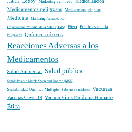
Lobby
Medicalización
Justicia
Marketing del miedo
Medicamentos peligrosos
Medicamentos peligrosos
Medicina
Márketing farmacéutico
Política sanitaria
Pfizer
Organización Mundial de la Salud (OMS)
Químicos tóxicos
Psiquiatría
Reacciones Adversas a los
Medicamentos
Salud pública
Salud Ambiental
Sanofi Pasteur Merck Sharp and Dohme (MSD)
Vacunas
Sensibilidad Química Múltiple
Sobornos a médicos
Vacuna Virus Papiloma Humano
Vacunas Covid-19
Ética