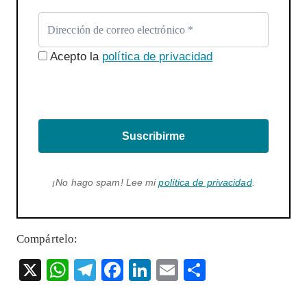
Acepto la
política de privacidad
Suscribirme
¡No hago spam! Lee mi
política de privacidad
.
Compártelo:
X
W
T
F
Li
E
S
ha
el
ac
n
m
ha