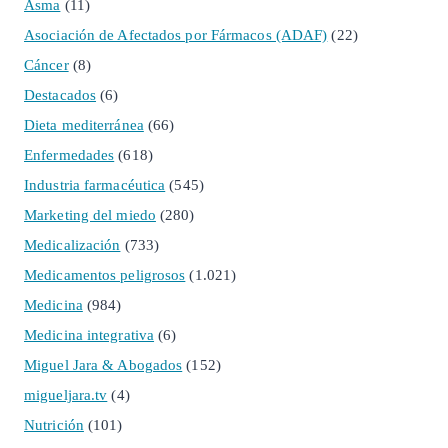
Asma
(11)
Asociación de Afectados por Fármacos (ADAF)
(22)
Cáncer
(8)
Destacados
(6)
Dieta mediterránea
(66)
Enfermedades
(618)
Industria farmacéutica
(545)
Marketing del miedo
(280)
Medicalización
(733)
Medicamentos peligrosos
(1.021)
Medicina
(984)
Medicina integrativa
(6)
Miguel Jara & Abogados
(152)
migueljara.tv
(4)
Nutrición
(101)