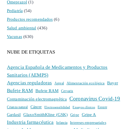
Omeprazol
(1)
Pediatría
(54)
Productos recomendados
(6)
Salud ambiental
(436)
Vacunas
(630)
NUBE DE ETIQUETAS
Agencia Española de Medicamentos y Productos
Sanitarios (AEMPS)
Agencias reguladoras
Bayer
Alimentación ecológica
Agreal
Bufete RAM
Bufete RAM
Cervarix
Coronavirus Covid-19
Contaminación electromagnética
Cáncer
Crianza natural
Electrosensibilidad
Ensayos clínicos
Essure
GlaxoSmithKline (GSK)
Gripe A
Gardasil
Gripe
Industria farmacéutica
Intereses empresariales
Infancia