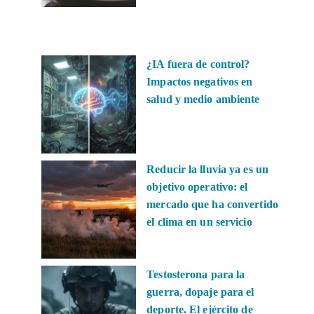
¿IA fuera de control?
Impactos negativos en
salud y medio ambiente
Reducir la lluvia ya es un
objetivo operativo: el
mercado que ha convertido
el clima en un servicio
Testosterona para la
guerra, dopaje para el
deporte. El ejército de