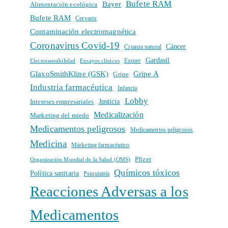
Bufete RAM
Bayer
Alimentación ecológica
Bufete RAM
Cervarix
Contaminación electromagnética
Coronavirus Covid-19
Cáncer
Crianza natural
Gardasil
Electrosensibilidad
Ensayos clínicos
Essure
GlaxoSmithKline (GSK)
Gripe A
Gripe
Industria farmacéutica
Infancia
Lobby
Intereses empresariales
Justicia
Medicalización
Marketing del miedo
Medicamentos peligrosos
Medicamentos peligrosos
Medicina
Márketing farmacéutico
Pfizer
Organización Mundial de la Salud (OMS)
Químicos tóxicos
Política sanitaria
Psiquiatría
Reacciones Adversas a los
Medicamentos