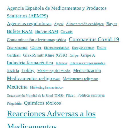
Agencia Española de Medicamentos y Productos
Sanitarios (AEMPS)
Agencias reguladoras
Bayer
Alimentación ecológica
Agreal
Bufete RAM
Bufete RAM
Cervarix
Coronavirus Covid-19
Contaminación electromagnética
Cáncer
Crianza natural
Electrosensibilidad
Ensayos clínicos
Essure
GlaxoSmithKline (GSK)
Gripe A
Gardasil
Gripe
Industria farmacéutica
Intereses empresariales
Infancia
Lobby
Medicalización
Justicia
Marketing del miedo
Medicamentos peligrosos
Medicamentos peligrosos
Medicina
Márketing farmacéutico
Política sanitaria
Pfizer
Organización Mundial de la Salud (OMS)
Químicos tóxicos
Psiquiatría
Reacciones Adversas a los
Medicamentos