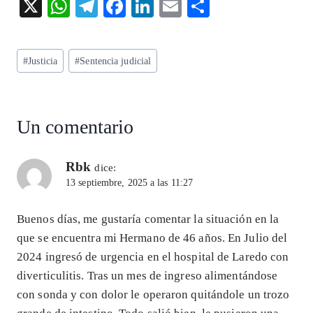
X
W
T
F
Li
E
S
ha
el
ac
n
m
ha
ts
eg
eb
ke
ai
re
Etiquetas
#
Justicia
#
Sentencia judicial
A
ra
o
dI
l
de
p
m
o
n
la
entrada:
p
k
Un comentario
Rbk
dice:
13 septiembre, 2025 a las 11:27
Buenos días, me gustaría comentar la situación en la
que se encuentra mi Hermano de 46 años. En Julio del
2024 ingresó de urgencia en el hospital de Laredo con
diverticulitis. Tras un mes de ingreso alimentándose
con sonda y con dolor le operaron quitándole un trozo