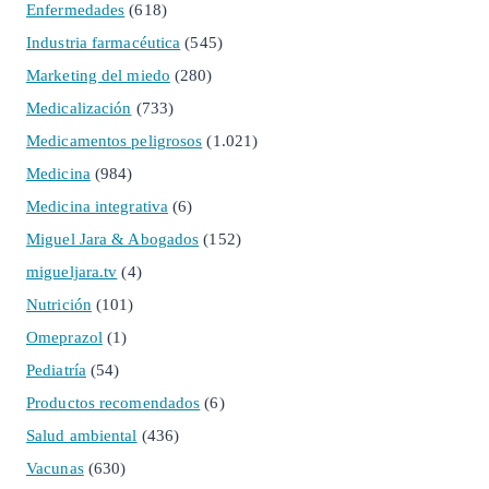
Enfermedades
(618)
Industria farmacéutica
(545)
Marketing del miedo
(280)
Medicalización
(733)
Medicamentos peligrosos
(1.021)
Medicina
(984)
Medicina integrativa
(6)
Miguel Jara & Abogados
(152)
migueljara.tv
(4)
Nutrición
(101)
Omeprazol
(1)
Pediatría
(54)
Productos recomendados
(6)
Salud ambiental
(436)
Vacunas
(630)