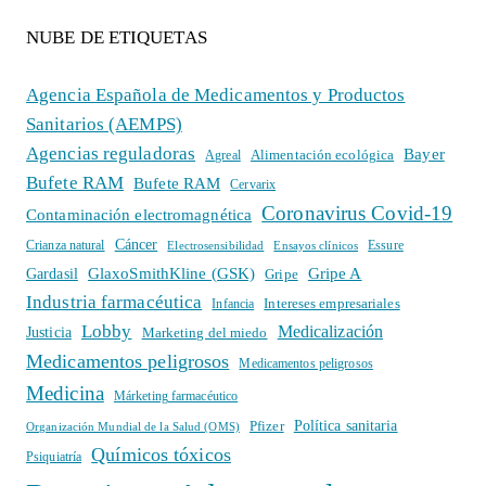
NUBE DE ETIQUETAS
Agencia Española de Medicamentos y Productos
Sanitarios (AEMPS)
Agencias reguladoras
Bayer
Alimentación ecológica
Agreal
Bufete RAM
Bufete RAM
Cervarix
Coronavirus Covid-19
Contaminación electromagnética
Cáncer
Crianza natural
Electrosensibilidad
Ensayos clínicos
Essure
GlaxoSmithKline (GSK)
Gripe A
Gardasil
Gripe
Industria farmacéutica
Intereses empresariales
Infancia
Lobby
Medicalización
Justicia
Marketing del miedo
Medicamentos peligrosos
Medicamentos peligrosos
Medicina
Márketing farmacéutico
Política sanitaria
Pfizer
Organización Mundial de la Salud (OMS)
Químicos tóxicos
Psiquiatría