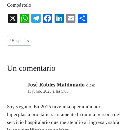
Compártelo:
X
W
T
F
Li
E
S
ha
el
ac
n
m
ha
ts
eg
eb
ke
ai
re
Etiquetas
#
Hospitales
A
ra
o
dI
l
de
p
m
o
n
la
entrada:
p
k
Un comentario
José Robles Maldonado
dice:
11 junio, 2025 a las 5:05
Soy vegano. En 2015 tuve una operación por
hiperplasia prostática: solamente la quinta persona del
servicio hospitalario que me atendió al ingresar, sabía