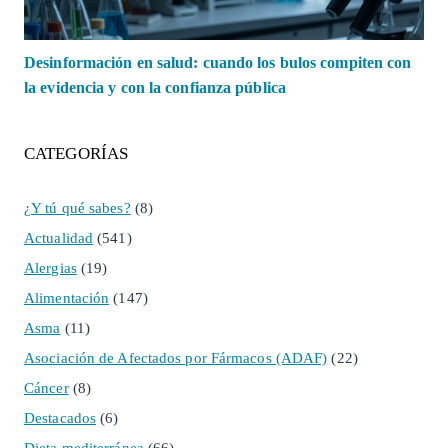
Desinformación en salud: cuando los bulos compiten con
la evidencia y con la confianza pública
CATEGORÍAS
¿Y tú qué sabes?
(8)
Actualidad
(541)
Alergias
(19)
Alimentación
(147)
Asma
(11)
Asociación de Afectados por Fármacos (ADAF)
(22)
Cáncer
(8)
Destacados
(6)
Dieta mediterránea
(66)