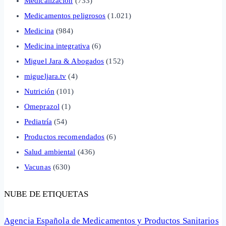
Medicalización
(733)
Medicamentos peligrosos
(1.021)
Medicina
(984)
Medicina integrativa
(6)
Miguel Jara & Abogados
(152)
migueljara.tv
(4)
Nutrición
(101)
Omeprazol
(1)
Pediatría
(54)
Productos recomendados
(6)
Salud ambiental
(436)
Vacunas
(630)
NUBE DE ETIQUETAS
Agencia Española de Medicamentos y Productos Sanitarios