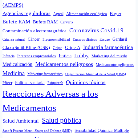
(AEMPS)
Agencias reguladoras
Bayer
Alimentación ecológica
Agreal
Bufete RAM
Bufete RAM
Cervarix
Coronavirus Covid-19
Contaminación electromagnética
Cáncer
Gardasil
Crianza natural
Electrosensibilidad
Ensayos clínicos
Essure
Industria farmacéutica
GlaxoSmithKline (GSK)
Gripe A
Gripe
Lobby
Intereses empresariales
Justicia
Infancia
Marketing del miedo
Medicamentos peligrosos
Medicalización
Medicamentos peligrosos
Medicina
Márketing farmacéutico
Organización Mundial de la Salud (OMS)
Químicos tóxicos
Política sanitaria
Pfizer
Psiquiatría
Reacciones Adversas a los
Medicamentos
Salud pública
Salud Ambiental
Sensibilidad Química Múltiple
Sanofi Pasteur Merck Sharp and Dohme (MSD)