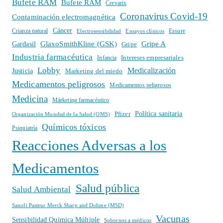
Bufete RAM
Bufete RAM
Cervarix
Coronavirus Covid-19
Contaminación electromagnética
Cáncer
Crianza natural
Electrosensibilidad
Ensayos clínicos
Essure
GlaxoSmithKline (GSK)
Gripe A
Gardasil
Gripe
Industria farmacéutica
Intereses empresariales
Infancia
Lobby
Medicalización
Justicia
Marketing del miedo
Medicamentos peligrosos
Medicamentos peligrosos
Medicina
Márketing farmacéutico
Política sanitaria
Pfizer
Organización Mundial de la Salud (OMS)
Químicos tóxicos
Psiquiatría
Reacciones Adversas a los
Medicamentos
Salud pública
Salud Ambiental
Sanofi Pasteur Merck Sharp and Dohme (MSD)
Vacunas
Sensibilidad Química Múltiple
Sobornos a médicos