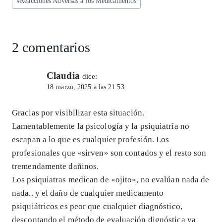
p
m
o
n
#
Reacciones Adversas a los Medicamentos
la
entrada:
p
k
2 comentarios
Claudia
dice:
18 marzo, 2025 a las 21:53
Gracias por visibilizar esta situación.
Lamentablemente la psicología y la psiquiatría no
escapan a lo que es cualquier profesión. Los
profesionales que «sirven» son contados y el resto son
tremendamente dañinos.
Los psiquiatras medican de «ojito», no evalúan nada de
nada.. y el daño de cualquier medicamento
psiquiátricos es peor que cualquier diagnóstico,
descontando el método de evaluación dignóstica ya