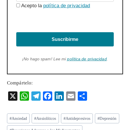
Acepto la
política de privacidad
Suscribirme
¡No hago spam! Lee mi
política de privacidad
.
Compártelo:
X
W
T
F
Li
E
S
ha
el
ac
n
m
ha
ts
eg
eb
ke
ai
re
Etiquetas
#
Ansiedad
#
Ansiolíticos
#
Antidepresivos
#
Depresión
A
ra
o
dI
l
de