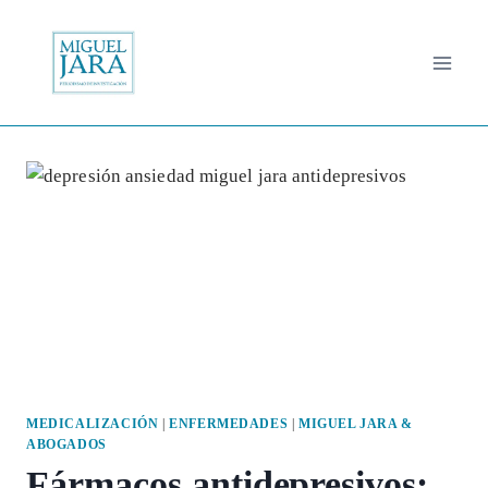
Saltar
al
contenido
MEDICALIZACIÓN
|
ENFERMEDADES
|
MIGUEL JARA &
ABOGADOS
Fármacos antidepresivos: