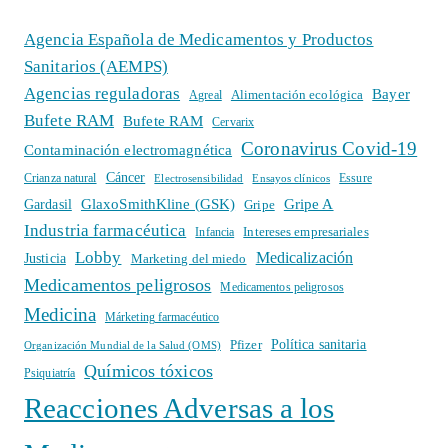
Agencia Española de Medicamentos y Productos
Sanitarios (AEMPS)
Agencias reguladoras
Bayer
Alimentación ecológica
Agreal
Bufete RAM
Bufete RAM
Cervarix
Coronavirus Covid-19
Contaminación electromagnética
Cáncer
Crianza natural
Electrosensibilidad
Ensayos clínicos
Essure
GlaxoSmithKline (GSK)
Gripe A
Gardasil
Gripe
Industria farmacéutica
Intereses empresariales
Infancia
Lobby
Medicalización
Justicia
Marketing del miedo
Medicamentos peligrosos
Medicamentos peligrosos
Medicina
Márketing farmacéutico
Política sanitaria
Pfizer
Organización Mundial de la Salud (OMS)
Químicos tóxicos
Psiquiatría
Reacciones Adversas a los