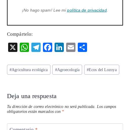
¡No hago spam! Lee mi
política de privacidad
.
Compártelo:
X
W
T
F
Li
E
S
ha
el
ac
n
m
ha
ts
eg
eb
ke
ai
re
Etiquetas
#
Agricultura ecológica
#
Agroecología
#
Ecos del Lozoya
A
ra
o
dI
l
de
p
m
o
n
la
entrada:
p
k
Deja una respuesta
Tu dirección de correo electrónico no será publicada.
Los campos
obligatorios están marcados con
*
Comentario
*