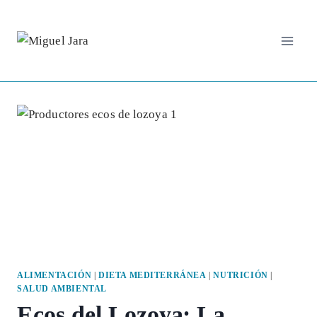
Saltar
al
contenido
ALIMENTACIÓN
|
DIETA MEDITERRÁNEA
|
NUTRICIÓN
|
SALUD AMBIENTAL
Ecos del Lozoya: La