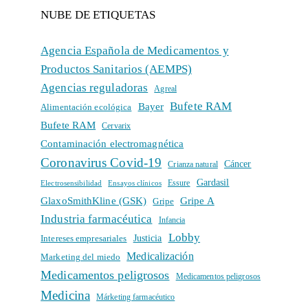
NUBE DE ETIQUETAS
Agencia Española de Medicamentos y
Productos Sanitarios (AEMPS)
Agencias reguladoras
Agreal
Bufete RAM
Bayer
Alimentación ecológica
Bufete RAM
Cervarix
Contaminación electromagnética
Coronavirus Covid-19
Cáncer
Crianza natural
Gardasil
Electrosensibilidad
Ensayos clínicos
Essure
GlaxoSmithKline (GSK)
Gripe A
Gripe
Industria farmacéutica
Infancia
Lobby
Intereses empresariales
Justicia
Medicalización
Marketing del miedo
Medicamentos peligrosos
Medicamentos peligrosos
Medicina
Márketing farmacéutico