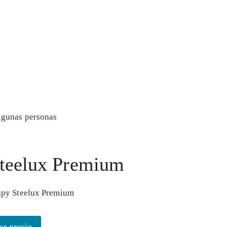
lgunas personas
 Steelux Premium
er precio