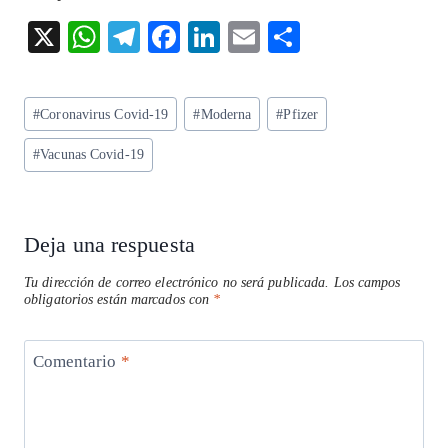
X
W
T
F
Li
E
S
ha
el
ac
n
m
ha
ts
eg
eb
ke
ai
re
Etiquetas
#
Coronavirus Covid-19
#
Moderna
#
Pfizer
A
ra
o
dI
l
de
p
m
o
n
#
Vacunas Covid-19
la
entrada:
p
k
Deja una respuesta
Tu dirección de correo electrónico no será publicada.
Los campos
obligatorios están marcados con
*
Comentario
*