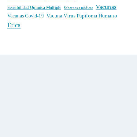
Vacunas
Sensibilidad Química Múltiple
Sobornos a médicos
Vacuna Virus Papiloma Humano
Vacunas Covid-19
Ética