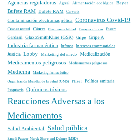
Agencias reguladoras
Bayer
Alimentación ecológica
Agreal
Bufete RAM
Bufete RAM
Cervarix
Coronavirus Covid-19
Contaminación electromagnética
Cáncer
Crianza natural
Electrosensibilidad
Ensayos clínicos
Essure
GlaxoSmithKline (GSK)
Gripe A
Gardasil
Gripe
Industria farmacéutica
Intereses empresariales
Infancia
Lobby
Medicalización
Justicia
Marketing del miedo
Medicamentos peligrosos
Medicamentos peligrosos
Medicina
Márketing farmacéutico
Política sanitaria
Pfizer
Organización Mundial de la Salud (OMS)
Químicos tóxicos
Psiquiatría
Reacciones Adversas a los
Medicamentos
Salud pública
Salud Ambiental
Sanofi Pasteur Merck Sharp and Dohme (MSD)