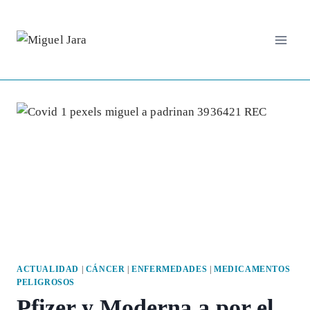
Saltar
al
contenido
ACTUALIDAD
|
CÁNCER
|
ENFERMEDADES
|
MEDICAMENTOS
PELIGROSOS
Pfizer y Moderna a por el