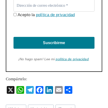
Acepto la
política de privacidad
Suscribirme
¡No hago spam! Lee mi
política de privacidad
.
Compártelo:
X
W
T
F
Li
E
S
ha
el
ac
n
m
ha
ts
eg
eb
ke
ai
re
Etiquetas