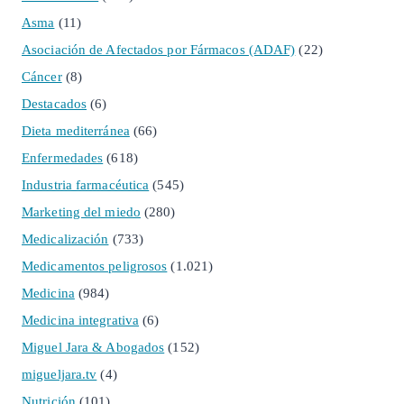
Asma
(11)
Asociación de Afectados por Fármacos (ADAF)
(22)
Cáncer
(8)
Destacados
(6)
Dieta mediterránea
(66)
Enfermedades
(618)
Industria farmacéutica
(545)
Marketing del miedo
(280)
Medicalización
(733)
Medicamentos peligrosos
(1.021)
Medicina
(984)
Medicina integrativa
(6)
Miguel Jara & Abogados
(152)
migueljara.tv
(4)
Nutrición
(101)