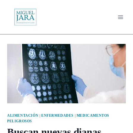
Saltar
al
contenido
ALIMENTACIÓN
|
ENFERMEDADES
|
MEDICAMENTOS
PELIGROSOS
Buscan nuevas dianas