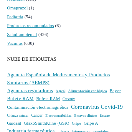
Omeprazol
(1)
Pediatría
(54)
Productos recomendados
(6)
Salud ambiental
(436)
Vacunas
(630)
NUBE DE ETIQUETAS
Agencia Española de Medicamentos y Productos
Sanitarios (AEMPS)
Agencias reguladoras
Bayer
Alimentación ecológica
Agreal
Bufete RAM
Bufete RAM
Cervarix
Coronavirus Covid-19
Contaminación electromagnética
Cáncer
Crianza natural
Electrosensibilidad
Ensayos clínicos
Essure
GlaxoSmithKline (GSK)
Gripe A
Gardasil
Gripe
Industria farmacéutica
Intereses empresariales
Infancia