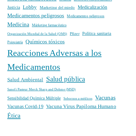
Lobby
Medicalización
Justicia
Marketing del miedo
Medicamentos peligrosos
Medicamentos peligrosos
Medicina
Márketing farmacéutico
Política sanitaria
Pfizer
Organización Mundial de la Salud (OMS)
Químicos tóxicos
Psiquiatría
Reacciones Adversas a los
Medicamentos
Salud pública
Salud Ambiental
Sanofi Pasteur Merck Sharp and Dohme (MSD)
Vacunas
Sensibilidad Química Múltiple
Sobornos a médicos
Vacuna Virus Papiloma Humano
Vacunas Covid-19
Ética