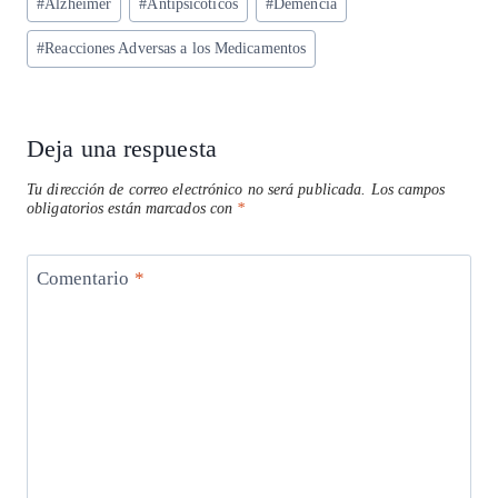
#
Alzheimer
#
Antipsicóticos
#
Demencia
A
ra
o
dI
l
de
p
m
o
n
#
Reacciones Adversas a los Medicamentos
la
entrada:
p
k
Deja una respuesta
Tu dirección de correo electrónico no será publicada.
Los campos
obligatorios están marcados con
*
Comentario
*