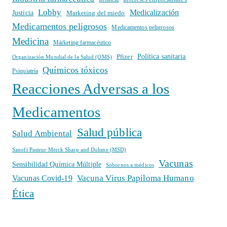
Lobby
Medicalización
Justicia
Marketing del miedo
Medicamentos peligrosos
Medicamentos peligrosos
Medicina
Márketing farmacéutico
Política sanitaria
Pfizer
Organización Mundial de la Salud (OMS)
Químicos tóxicos
Psiquiatría
Reacciones Adversas a los
Medicamentos
Salud pública
Salud Ambiental
Sanofi Pasteur Merck Sharp and Dohme (MSD)
Vacunas
Sensibilidad Química Múltiple
Sobornos a médicos
Vacuna Virus Papiloma Humano
Vacunas Covid-19
Ética