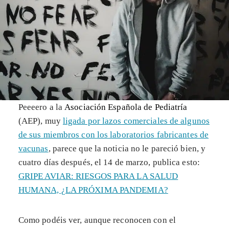
Peeeero a la
Asociación Española de Pediatría
(AEP), muy
ligada por lazos comerciales de algunos
de sus miembros con los laboratorios fabricantes de
vacunas
, parece que la noticia no le pareció bien, y
cuatro días después, el 14 de marzo, publica esto:
GRIPE AVIAR: RIESGOS PARA LA SALUD
HUMANA, ¿LA PRÓXIMA PANDEMIA?
Como podéis ver, aunque reconocen con el