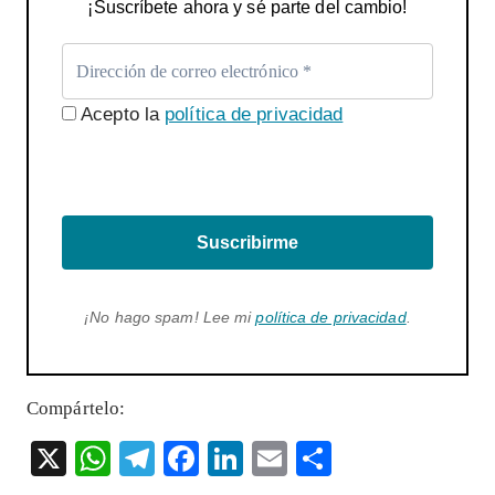
¡Suscríbete ahora y sé parte del cambio!
Acepto la
política de privacidad
Suscribirme
¡No hago spam! Lee mi
política de privacidad
.
Compártelo:
X
W
T
F
Li
E
S
ha
el
ac
n
m
ha