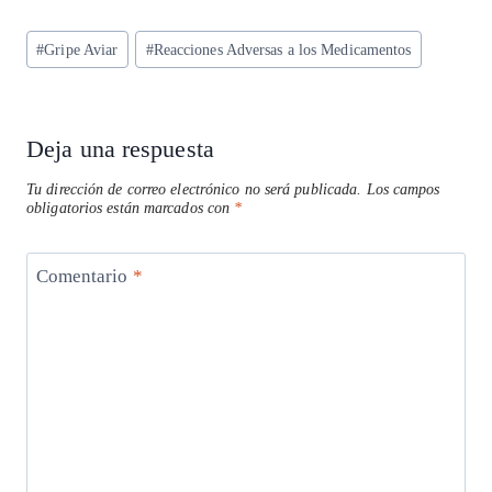
ts
eg
eb
ke
ai
re
Etiquetas
#
Gripe Aviar
#
Reacciones Adversas a los Medicamentos
A
ra
o
dI
l
de
p
m
o
n
la
entrada:
p
k
Deja una respuesta
Tu dirección de correo electrónico no será publicada.
Los campos
obligatorios están marcados con
*
Comentario
*