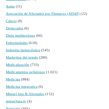
Asma
(11)
Asociación de Afectados por Fármacos (ADAF)
(22)
Cáncer
(8)
Destacados
(6)
Dieta mediterránea
(66)
Enfermedades
(618)
Industria farmacéutica
(545)
Marketing del miedo
(280)
Medicalización
(733)
Medicamentos peligrosos
(1.021)
Medicina
(984)
Medicina integrativa
(6)
Miguel Jara & Abogados
(152)
migueljara.tv
(4)
Nutrición
(101)