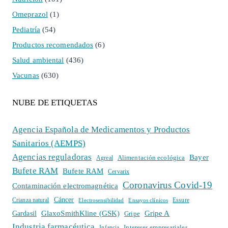
Omeprazol
(1)
Pediatría
(54)
Productos recomendados
(6)
Salud ambiental
(436)
Vacunas
(630)
NUBE DE ETIQUETAS
Agencia Española de Medicamentos y Productos
Sanitarios (AEMPS)
Agencias reguladoras
Bayer
Alimentación ecológica
Agreal
Bufete RAM
Bufete RAM
Cervarix
Coronavirus Covid-19
Contaminación electromagnética
Cáncer
Crianza natural
Electrosensibilidad
Ensayos clínicos
Essure
GlaxoSmithKline (GSK)
Gripe A
Gardasil
Gripe
Industria farmacéutica
Intereses empresariales
Infancia