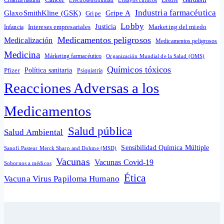
Crianza natural
Electrosensibilidad
Ensayos clínicos
Essure
Industria farmacéutica
GlaxoSmithKline (GSK)
Gripe A
Gripe
Lobby
Intereses empresariales
Justicia
Infancia
Marketing del miedo
Medicamentos peligrosos
Medicalización
Medicamentos peligrosos
Medicina
Márketing farmacéutico
Organización Mundial de la Salud (OMS)
Químicos tóxicos
Política sanitaria
Pfizer
Psiquiatría
Reacciones Adversas a los
Medicamentos
Salud pública
Salud Ambiental
Sensibilidad Química Múltiple
Sanofi Pasteur Merck Sharp and Dohme (MSD)
Vacunas
Vacunas Covid-19
Sobornos a médicos
Ética
Vacuna Virus Papiloma Humano