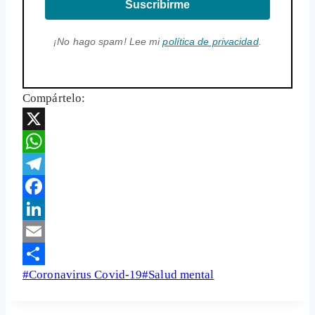
Suscribirme
¡No hago spam! Lee mi
política de privacidad
.
Compártelo:
X
WhatsApp
Telegram
Facebook
LinkedIn
Email
Etiquetas
#
Coronavirus Covid-19
#
Salud mental
Share
de
la