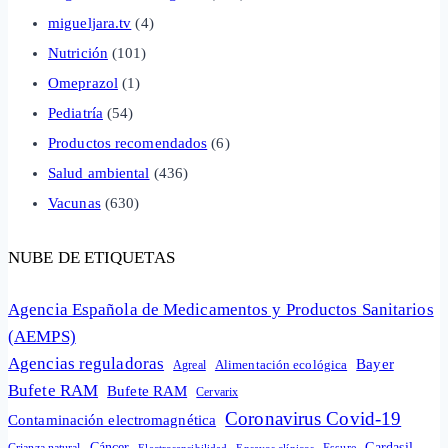
migueljara.tv
(4)
Nutrición
(101)
Omeprazol
(1)
Pediatría
(54)
Productos recomendados
(6)
Salud ambiental
(436)
Vacunas
(630)
NUBE DE ETIQUETAS
Agencia Española de Medicamentos y Productos Sanitarios
(AEMPS)
Agencias reguladoras
Bayer
Alimentación ecológica
Agreal
Bufete RAM
Bufete RAM
Cervarix
Coronavirus Covid-19
Contaminación electromagnética
Cáncer
Gardasil