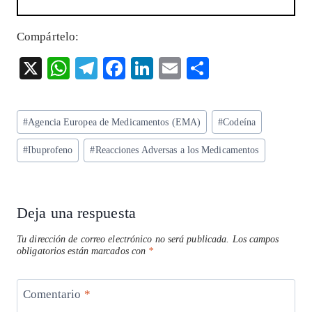
Compártelo:
X
W
T
F
Li
E
S
ha
el
ac
n
m
ha
ts
eg
eb
ke
ai
re
Etiquetas
#
Agencia Europea de Medicamentos (EMA)
#
Codeína
A
ra
o
dI
l
de
p
m
o
n
#
Ibuprofeno
#
Reacciones Adversas a los Medicamentos
la
entrada:
p
k
Deja una respuesta
Tu dirección de correo electrónico no será publicada.
Los campos
obligatorios están marcados con
*
Comentario
*