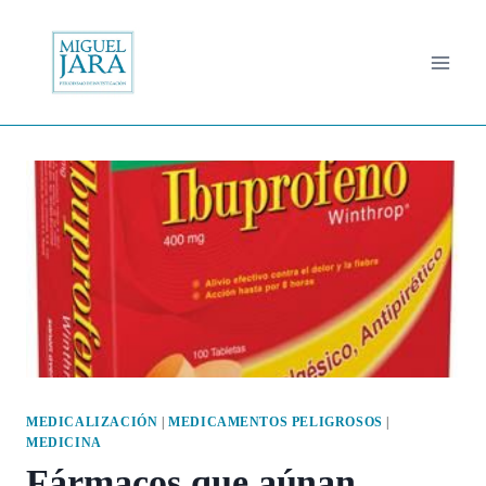
Saltar
al
contenido
MEDICALIZACIÓN
|
MEDICAMENTOS PELIGROSOS
|
MEDICINA
Fármacos que aúnan