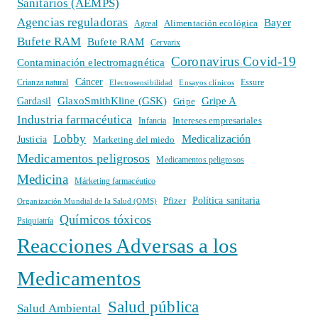
Sanitarios (AEMPS)
Agencias reguladoras
Bayer
Alimentación ecológica
Agreal
Bufete RAM
Bufete RAM
Cervarix
Coronavirus Covid-19
Contaminación electromagnética
Cáncer
Crianza natural
Electrosensibilidad
Ensayos clínicos
Essure
GlaxoSmithKline (GSK)
Gripe A
Gardasil
Gripe
Industria farmacéutica
Intereses empresariales
Infancia
Lobby
Medicalización
Justicia
Marketing del miedo
Medicamentos peligrosos
Medicamentos peligrosos
Medicina
Márketing farmacéutico
Política sanitaria
Pfizer
Organización Mundial de la Salud (OMS)
Químicos tóxicos
Psiquiatría
Reacciones Adversas a los
Medicamentos
Salud pública
Salud Ambiental