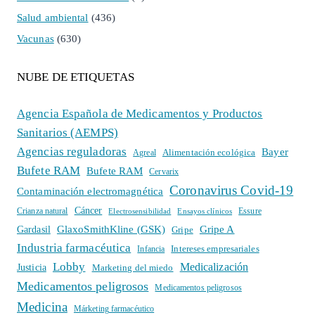
Salud ambiental
(436)
Vacunas
(630)
NUBE DE ETIQUETAS
Agencia Española de Medicamentos y Productos
Sanitarios (AEMPS)
Agencias reguladoras
Bayer
Alimentación ecológica
Agreal
Bufete RAM
Bufete RAM
Cervarix
Coronavirus Covid-19
Contaminación electromagnética
Cáncer
Crianza natural
Electrosensibilidad
Ensayos clínicos
Essure
GlaxoSmithKline (GSK)
Gripe A
Gardasil
Gripe
Industria farmacéutica
Intereses empresariales
Infancia
Lobby
Medicalización
Justicia
Marketing del miedo
Medicamentos peligrosos
Medicamentos peligrosos
Medicina
Márketing farmacéutico