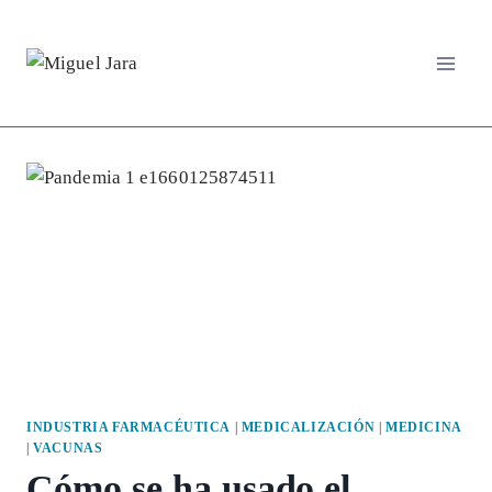
Saltar
al
contenido
INDUSTRIA FARMACÉUTICA
|
MEDICALIZACIÓN
|
MEDICINA
|
VACUNAS
Cómo se ha usado el