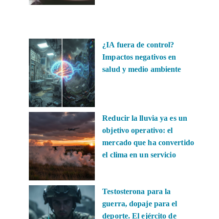
¿IA fuera de control?
Impactos negativos en
salud y medio ambiente
Reducir la lluvia ya es un
objetivo operativo: el
mercado que ha convertido
el clima en un servicio
Testosterona para la
guerra, dopaje para el
deporte. El ejército de