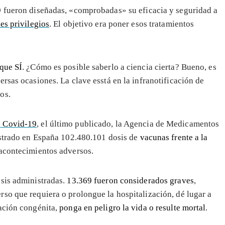
9
fueron diseñadas, «comprobadas» su eficacia y seguridad a
es privilegios
. El objetivo era poner esos tratamientos
que SÍ
. ¿Cómo es posible saberlo a ciencia cierta? Bueno, es
rsas ocasiones. La clave esstá en la infranotificación de
os.
s
Covid-19
, el último publicado, la Agencia de Medicamentos
istrado en España 102.480.101 dosis de
vacunas frente a la
 acontecimientos adversos.
osis administradas.
13.369 fueron considerados graves
,
so que requiera o prolongue la hospitalización, dé lugar a
mación congénita,
ponga en peligro la vida o resulte mortal
.