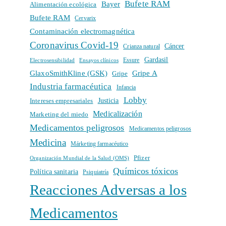
Bufete RAM
Bayer
Alimentación ecológica
Bufete RAM
Cervarix
Contaminación electromagnética
Coronavirus Covid-19
Cáncer
Crianza natural
Gardasil
Electrosensibilidad
Ensayos clínicos
Essure
GlaxoSmithKline (GSK)
Gripe A
Gripe
Industria farmacéutica
Infancia
Lobby
Intereses empresariales
Justicia
Medicalización
Marketing del miedo
Medicamentos peligrosos
Medicamentos peligrosos
Medicina
Márketing farmacéutico
Pfizer
Organización Mundial de la Salud (OMS)
Químicos tóxicos
Política sanitaria
Psiquiatría
Reacciones Adversas a los
Medicamentos