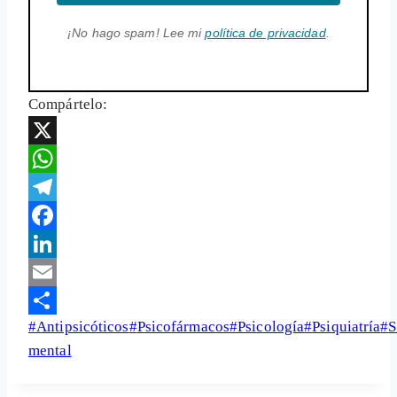
¡No hago spam! Lee mi
política de privacidad
.
Compártelo:
X
WhatsApp
Telegram
Facebook
LinkedIn
Email
Etiquetas
#
Antipsicóticos
#
Psicofármacos
#
Psicología
#
Psiquiatría
#
S
Share
de
mental
la