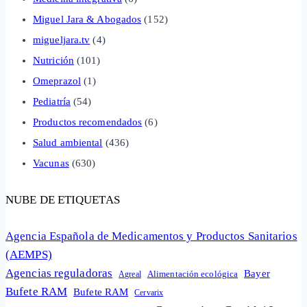
Miguel Jara & Abogados
(152)
migueljara.tv
(4)
Nutrición
(101)
Omeprazol
(1)
Pediatría
(54)
Productos recomendados
(6)
Salud ambiental
(436)
Vacunas
(630)
NUBE DE ETIQUETAS
Agencia Española de Medicamentos y Productos Sanitarios
(AEMPS)
Agencias reguladoras
Bayer
Alimentación ecológica
Agreal
Bufete RAM
Bufete RAM
Cervarix