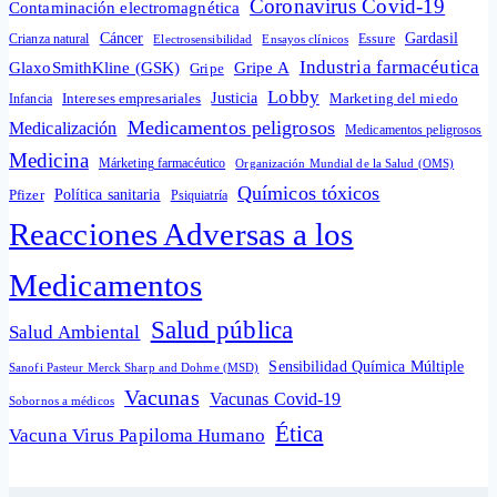
Coronavirus Covid-19
Contaminación electromagnética
Cáncer
Gardasil
Crianza natural
Electrosensibilidad
Ensayos clínicos
Essure
Industria farmacéutica
GlaxoSmithKline (GSK)
Gripe A
Gripe
Lobby
Intereses empresariales
Justicia
Infancia
Marketing del miedo
Medicamentos peligrosos
Medicalización
Medicamentos peligrosos
Medicina
Márketing farmacéutico
Organización Mundial de la Salud (OMS)
Químicos tóxicos
Política sanitaria
Pfizer
Psiquiatría
Reacciones Adversas a los
Medicamentos
Salud pública
Salud Ambiental
Sensibilidad Química Múltiple
Sanofi Pasteur Merck Sharp and Dohme (MSD)
Vacunas
Vacunas Covid-19
Sobornos a médicos
Ética
Vacuna Virus Papiloma Humano