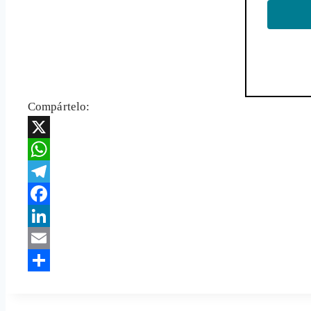
Compártelo:
X
WhatsApp
Telegram
Facebook
LinkedIn
Email
Share