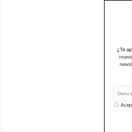
¿Te apa
invest
newsl
Acep