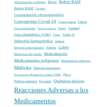
Bufete RAM
Bayer
Alimentación ecológica
Bufete RAM
Cervarix
Contaminación electromagnética
Coronavirus Covid-19
Cáncer
Crianza natural
Gardasil
Electrosensibilidad
Ensayos clínicos
Essure
GlaxoSmithKline (GSK)
Gripe A
Gripe
Industria farmacéutica
Infancia
Lobby
Intereses empresariales
Justicia
Medicalización
Marketing del miedo
Medicamentos peligrosos
Medicamentos peligrosos
Medicina
Márketing farmacéutico
Pfizer
Organización Mundial de la Salud (OMS)
Químicos tóxicos
Política sanitaria
Psiquiatría
Reacciones Adversas a los
Medicamentos