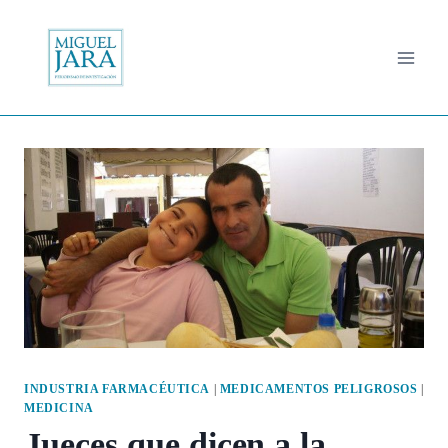
Saltar
al
contenido
INDUSTRIA FARMACÉUTICA
|
MEDICAMENTOS PELIGROSOS
|
MEDICINA
Jueces que dicen a la