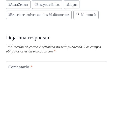
ts
eg
eb
ke
ai
re
Etiquetas
#
AstraZeneca
#
Ensayos clínicos
#
Lupus
A
ra
o
dI
l
de
p
m
o
n
#
Reacciones Adversas a los Medicamentos
#
Sifalimumab
la
entrada:
p
k
Deja una respuesta
Tu dirección de correo electrónico no será publicada.
Los campos
obligatorios están marcados con
*
Comentario
*