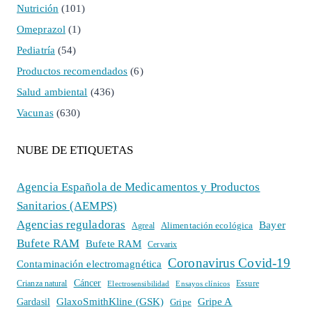
Nutrición
(101)
Omeprazol
(1)
Pediatría
(54)
Productos recomendados
(6)
Salud ambiental
(436)
Vacunas
(630)
NUBE DE ETIQUETAS
Agencia Española de Medicamentos y Productos
Sanitarios (AEMPS)
Agencias reguladoras
Bayer
Alimentación ecológica
Agreal
Bufete RAM
Bufete RAM
Cervarix
Coronavirus Covid-19
Contaminación electromagnética
Cáncer
Crianza natural
Electrosensibilidad
Ensayos clínicos
Essure
GlaxoSmithKline (GSK)
Gripe A
Gardasil
Gripe