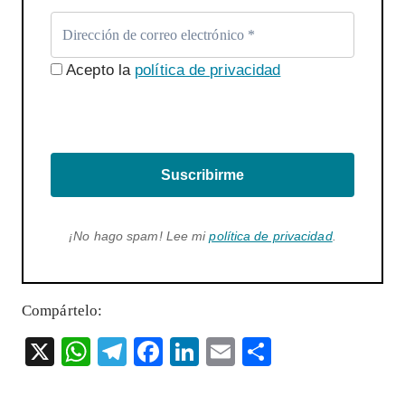
Acepto la
política de privacidad
Suscribirme
¡No hago spam! Lee mi
política de privacidad
.
Compártelo:
X
W
T
F
Li
E
S
ha
el
ac
n
m
ha