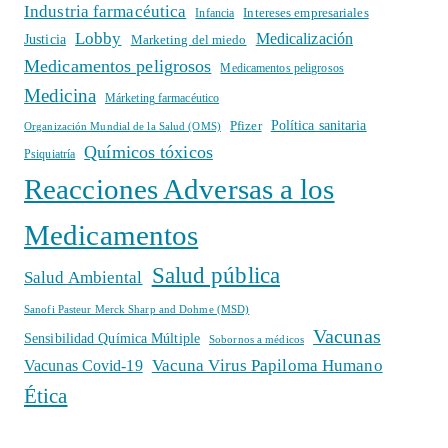
Industria farmacéutica
Intereses empresariales
Infancia
Lobby
Medicalización
Justicia
Marketing del miedo
Medicamentos peligrosos
Medicamentos peligrosos
Medicina
Márketing farmacéutico
Política sanitaria
Pfizer
Organización Mundial de la Salud (OMS)
Químicos tóxicos
Psiquiatría
Reacciones Adversas a los
Medicamentos
Salud pública
Salud Ambiental
Sanofi Pasteur Merck Sharp and Dohme (MSD)
Vacunas
Sensibilidad Química Múltiple
Sobornos a médicos
Vacuna Virus Papiloma Humano
Vacunas Covid-19
Ética