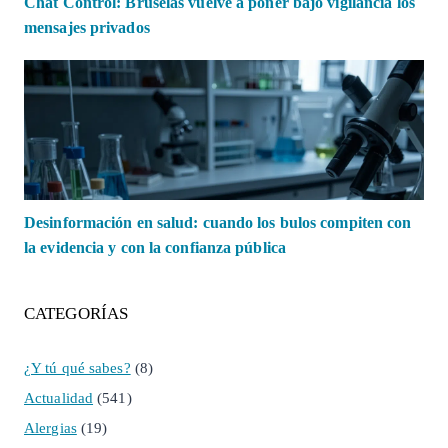
Chat Control: Bruselas vuelve a poner bajo vigilancia los
mensajes privados
Desinformación en salud: cuando los bulos compiten con
la evidencia y con la confianza pública
CATEGORÍAS
¿Y tú qué sabes?
(8)
Actualidad
(541)
Alergias
(19)