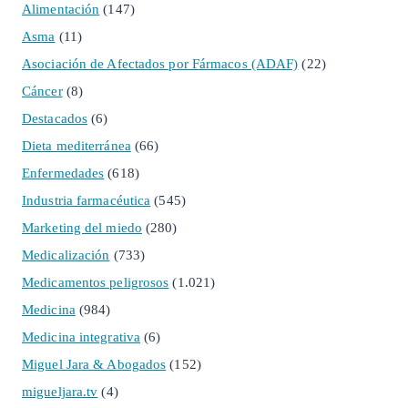
Alimentación
(147)
Asma
(11)
Asociación de Afectados por Fármacos (ADAF)
(22)
Cáncer
(8)
Destacados
(6)
Dieta mediterránea
(66)
Enfermedades
(618)
Industria farmacéutica
(545)
Marketing del miedo
(280)
Medicalización
(733)
Medicamentos peligrosos
(1.021)
Medicina
(984)
Medicina integrativa
(6)
Miguel Jara & Abogados
(152)
migueljara.tv
(4)