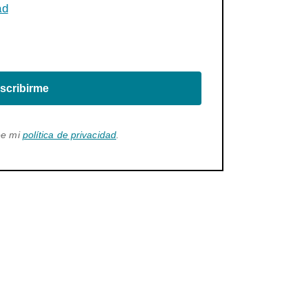
ad
scribirme
ee mi
política de privacidad
.