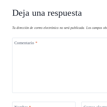
p
m
o
n
entrada:
p
k
Deja una respuesta
Tu dirección de correo electrónico no será publicada.
Los campos obl
Comentario
*