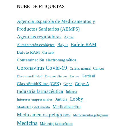
NUBE DE ETIQUETAS
Agencia Española de Medicamentos y
Productos Sanitarios (AEMPS)
Agencias reguladoras
Agreal
Bufete RAM
Bayer
Alimentación ecológica
Bufete RAM
Cervarix
Contaminación electromagnética
Coronavirus Covid-19
Cáncer
Crianza natural
Gardasil
Electrosensibilidad
Ensayos clínicos
Essure
GlaxoSmithKline (GSK)
Gripe A
Gripe
Industria farmacéutica
Infancia
Lobby
Intereses empresariales
Justicia
Medicalización
Marketing del miedo
Medicamentos peligrosos
Medicamentos peligrosos
Medicina
Márketing farmacéutico