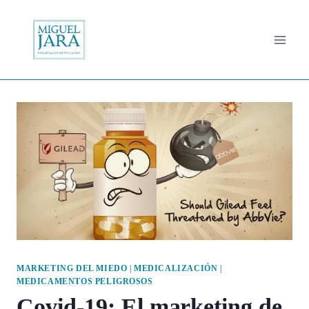
Saltar
al
contenido
MARKETING DEL MIEDO
|
MEDICALIZACIÓN
|
MEDICAMENTOS PELIGROSOS
Covid-19: El marketing de