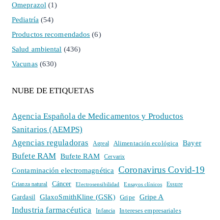
Omeprazol
(1)
Pediatría
(54)
Productos recomendados
(6)
Salud ambiental
(436)
Vacunas
(630)
NUBE DE ETIQUETAS
Agencia Española de Medicamentos y Productos
Sanitarios (AEMPS)
Agencias reguladoras
Bayer
Alimentación ecológica
Agreal
Bufete RAM
Bufete RAM
Cervarix
Coronavirus Covid-19
Contaminación electromagnética
Cáncer
Crianza natural
Electrosensibilidad
Ensayos clínicos
Essure
GlaxoSmithKline (GSK)
Gripe A
Gardasil
Gripe
Industria farmacéutica
Intereses empresariales
Infancia