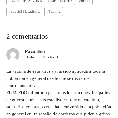
p
m
o
n
#
Reacciones Adversas a los Medicamentos
#
Roche
la
entrada:
p
k
#
Sovaldi Hepatitis C
#
Tamiflu
2 comentarios
Paco
dice:
21 abril, 2020 a las 11:50
La vacuna de este virus ya ha sido aplicada a toda la
población en general desde que se decretó el
confinamiento.
EL MIEDO infundido por todos los rincones, los partes
de guerra diarios ,las estadisticas que no cuadran,
sanitarios exhaustos etc , han convertido a la población
en general en un rebaño de corderos que piden a gritos