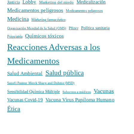
Lobby
Medicalización
Justicia
Marketing del miedo
Medicamentos peligrosos
Medicamentos peligrosos
Medicina
Márketing farmacéutico
Política sanitaria
Pfizer
Organización Mundial de la Salud (OMS)
Químicos tóxicos
Psiquiatría
Reacciones Adversas a los
Medicamentos
Salud pública
Salud Ambiental
Sanofi Pasteur Merck Sharp and Dohme (MSD)
Vacunas
Sensibilidad Química Múltiple
Sobornos a médicos
Vacuna Virus Papiloma Humano
Vacunas Covid-19
Ética