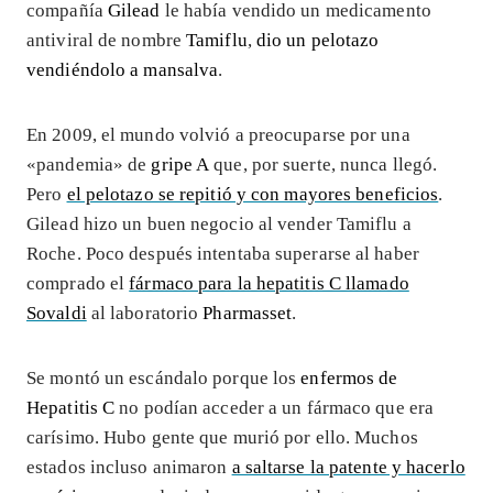
compañía
Gilead
le había vendido un medicamento
antiviral de nombre
Tamiflu
,
dio un pelotazo
vendiéndolo a mansalva
.
En 2009, el mundo volvió a preocuparse por una
«pandemia» de
gripe A
que, por suerte, nunca llegó.
Pero
el pelotazo se repitió y con mayores beneficios
.
Gilead hizo un buen negocio al vender Tamiflu a
Roche. Poco después intentaba superarse al haber
comprado el
fármaco para la hepatitis C llamado
Sovaldi
al laboratorio
Pharmasset
.
Se montó un escándalo porque los
enfermos de
Hepatitis C
no podían acceder a un fármaco que era
carísimo. Hubo gente que murió por ello. Muchos
estados incluso animaron
a saltarse la patente y hacerlo