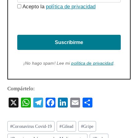
Acepto la
política de privacidad
Suscribirme
¡No hago spam! Lee mi
política de privacidad
.
Compártelo:
X
W
T
F
Li
E
S
ha
el
ac
n
m
ha
ts
eg
eb
ke
ai
re
Etiquetas
#
Coronavirus Covid-19
#
Gilead
#
Gripe
A
ra
o
dI
l
de