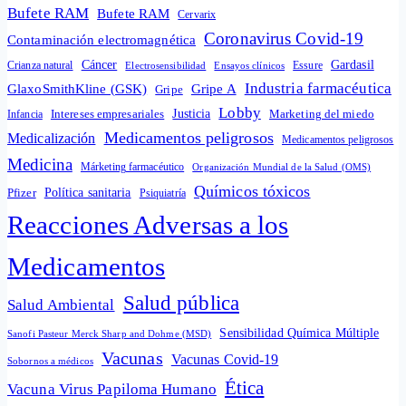
Bufete RAM
Bufete RAM
Cervarix
Coronavirus Covid-19
Contaminación electromagnética
Cáncer
Gardasil
Crianza natural
Electrosensibilidad
Ensayos clínicos
Essure
Industria farmacéutica
GlaxoSmithKline (GSK)
Gripe A
Gripe
Lobby
Intereses empresariales
Justicia
Infancia
Marketing del miedo
Medicamentos peligrosos
Medicalización
Medicamentos peligrosos
Medicina
Márketing farmacéutico
Organización Mundial de la Salud (OMS)
Químicos tóxicos
Política sanitaria
Pfizer
Psiquiatría
Reacciones Adversas a los
Medicamentos
Salud pública
Salud Ambiental
Sensibilidad Química Múltiple
Sanofi Pasteur Merck Sharp and Dohme (MSD)
Vacunas
Vacunas Covid-19
Sobornos a médicos
Ética
Vacuna Virus Papiloma Humano