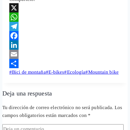
X
WhatsApp
Telegram
Facebook
LinkedIn
Email
Etiquetas
#
Bici de montaña
#
E-bikes
#
Ecología
#
Mountain bike
Share
de
la
Deja una respuesta
entrada:
Tu dirección de correo electrónico no será publicada.
Los
campos obligatorios están marcados con
*