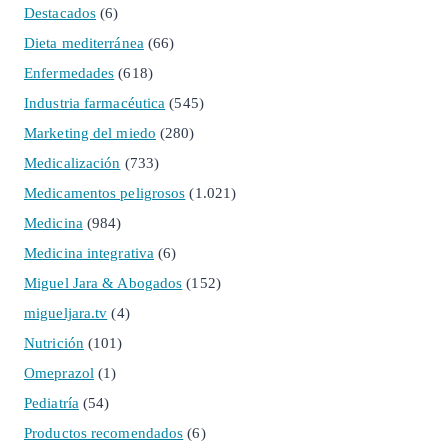
Destacados
(6)
Dieta mediterránea
(66)
Enfermedades
(618)
Industria farmacéutica
(545)
Marketing del miedo
(280)
Medicalización
(733)
Medicamentos peligrosos
(1.021)
Medicina
(984)
Medicina integrativa
(6)
Miguel Jara & Abogados
(152)
migueljara.tv
(4)
Nutrición
(101)
Omeprazol
(1)
Pediatría
(54)
Productos recomendados
(6)