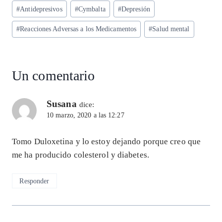
ts
eg
eb
ke
ai
re
Etiquetas
#
Antidepresivos
#
Cymbalta
#
Depresión
A
ra
o
dI
l
de
p
m
o
n
#
Reacciones Adversas a los Medicamentos
#
Salud mental
la
entrada:
p
k
Un comentario
Susana
dice:
10 marzo, 2020 a las 12:27
Tomo Duloxetina y lo estoy dejando porque creo que
me ha producido colesterol y diabetes.
Responder