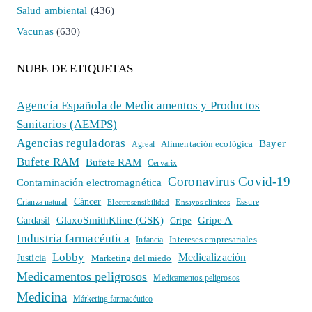
Salud ambiental
(436)
Vacunas
(630)
NUBE DE ETIQUETAS
Agencia Española de Medicamentos y Productos
Sanitarios (AEMPS)
Agencias reguladoras
Bayer
Alimentación ecológica
Agreal
Bufete RAM
Bufete RAM
Cervarix
Coronavirus Covid-19
Contaminación electromagnética
Cáncer
Crianza natural
Electrosensibilidad
Ensayos clínicos
Essure
GlaxoSmithKline (GSK)
Gripe A
Gardasil
Gripe
Industria farmacéutica
Intereses empresariales
Infancia
Lobby
Medicalización
Justicia
Marketing del miedo
Medicamentos peligrosos
Medicamentos peligrosos
Medicina
Márketing farmacéutico