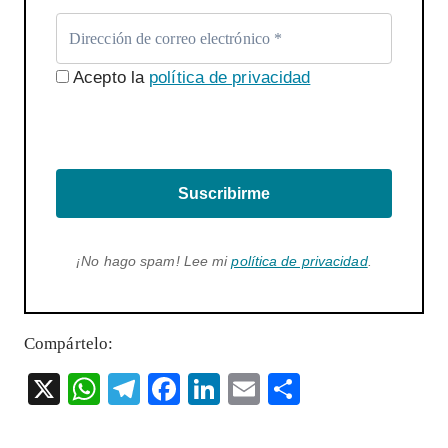
Acepto la
política de privacidad
Suscribirme
¡No hago spam! Lee mi
política de privacidad
.
Compártelo:
X
W
T
F
Li
E
S
ha
el
ac
n
m
ha