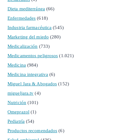
Dieta mediterránea
(66)
Enfermedades
(618)
Industria farmacéutica
(545)
Marketing del miedo
(280)
Medicalización
(733)
Medicamentos peligrosos
(1.021)
Medicina
(984)
Medicina integrativa
(6)
Miguel Jara & Abogados
(152)
migueljara.tv
(4)
Nutrición
(101)
Omeprazol
(1)
Pediatría
(54)
Productos recomendados
(6)