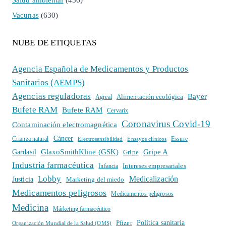
Salud ambiental
(436)
Vacunas
(630)
NUBE DE ETIQUETAS
Agencia Española de Medicamentos y Productos
Sanitarios (AEMPS)
Agencias reguladoras
Bayer
Alimentación ecológica
Agreal
Bufete RAM
Bufete RAM
Cervarix
Coronavirus Covid-19
Contaminación electromagnética
Cáncer
Crianza natural
Electrosensibilidad
Ensayos clínicos
Essure
GlaxoSmithKline (GSK)
Gripe A
Gardasil
Gripe
Industria farmacéutica
Intereses empresariales
Infancia
Lobby
Medicalización
Justicia
Marketing del miedo
Medicamentos peligrosos
Medicamentos peligrosos
Medicina
Márketing farmacéutico
Política sanitaria
Pfizer
Organización Mundial de la Salud (OMS)