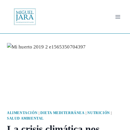
Saltar
al
contenido
ALIMENTACIÓN
|
DIETA MEDITERRÁNEA
|
NUTRICIÓN
|
SALUD AMBIENTAL
La crisis climática nos