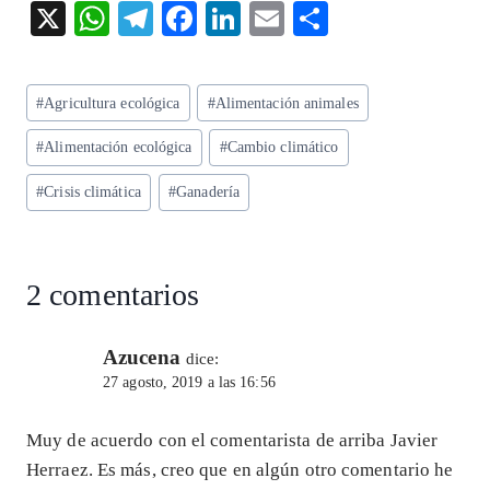
X
W
T
F
Li
E
S
ha
el
ac
n
m
ha
ts
eg
eb
ke
ai
re
Etiquetas
#
Agricultura ecológica
#
Alimentación animales
A
ra
o
dI
l
de
p
m
o
n
#
Alimentación ecológica
#
Cambio climático
la
entrada:
p
k
#
Crisis climática
#
Ganadería
2 comentarios
Azucena
dice:
27 agosto, 2019 a las 16:56
Muy de acuerdo con el comentarista de arriba Javier
Herraez. Es más, creo que en algún otro comentario he