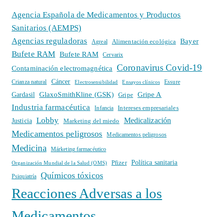
Agencia Española de Medicamentos y Productos
Sanitarios (AEMPS)
Agencias reguladoras
Bayer
Alimentación ecológica
Agreal
Bufete RAM
Bufete RAM
Cervarix
Coronavirus Covid-19
Contaminación electromagnética
Cáncer
Crianza natural
Electrosensibilidad
Ensayos clínicos
Essure
GlaxoSmithKline (GSK)
Gripe A
Gardasil
Gripe
Industria farmacéutica
Intereses empresariales
Infancia
Lobby
Medicalización
Justicia
Marketing del miedo
Medicamentos peligrosos
Medicamentos peligrosos
Medicina
Márketing farmacéutico
Política sanitaria
Pfizer
Organización Mundial de la Salud (OMS)
Químicos tóxicos
Psiquiatría
Reacciones Adversas a los
Medicamentos