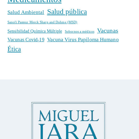
Salud pública
Salud Ambiental
Sanofi Pasteur Merck Sharp and Dohme (MSD)
Vacunas
Sensibilidad Química Múltiple
Sobornos a médicos
Vacuna Virus Papiloma Humano
Vacunas Covid-19
Ética