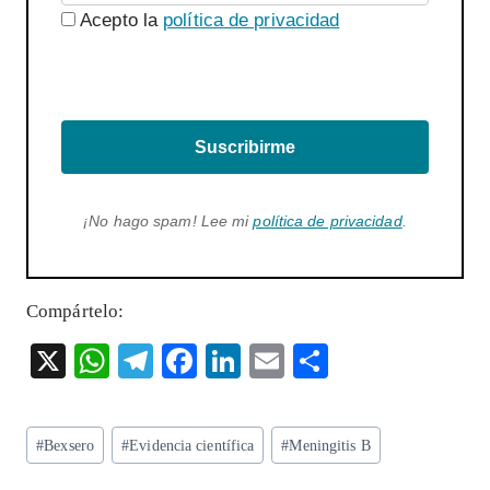
Acepto la
política de privacidad
Suscribirme
¡No hago spam! Lee mi
política de privacidad
.
Compártelo:
X
W
T
F
Li
E
S
ha
el
ac
n
m
ha
ts
eg
eb
ke
ai
re
Etiquetas
#
Bexsero
#
Evidencia científica
#
Meningitis B
A
ra
o
dI
l
de