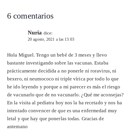
p
m
o
n
la
entrada:
p
k
6 comentarios
Nuria
dice:
20 agosto, 2021 a las 13:03
Hola Miguel. Tengo un bebé de 3 meses y llevo
bastante investigando sobre las vacunas. Estaba
prácticamente decidida a no ponerle ni roravirus, ni
bexero, ni neumococo ni triple vírica por todo lo que
he ido leyendo y porque a mi parecer es más el riesgo
de vacunarlo que de no vacunarlo. ¿Qué me aconsejas?
En la visita al pediatra hoy nos la ha recetado y nos ha
intentado convencer de que es una enfermedad muy
letal y que hay que ponerlas todas. Gracias de
antemano