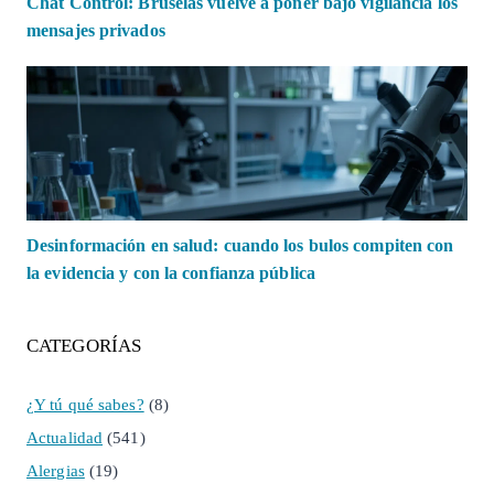
Chat Control: Bruselas vuelve a poner bajo vigilancia los
mensajes privados
Desinformación en salud: cuando los bulos compiten con
la evidencia y con la confianza pública
CATEGORÍAS
¿Y tú qué sabes?
(8)
Actualidad
(541)
Alergias
(19)