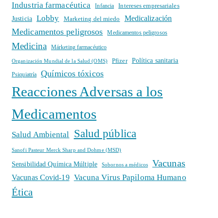
Industria farmacéutica
Intereses empresariales
Infancia
Lobby
Medicalización
Justicia
Marketing del miedo
Medicamentos peligrosos
Medicamentos peligrosos
Medicina
Márketing farmacéutico
Política sanitaria
Pfizer
Organización Mundial de la Salud (OMS)
Químicos tóxicos
Psiquiatría
Reacciones Adversas a los
Medicamentos
Salud pública
Salud Ambiental
Sanofi Pasteur Merck Sharp and Dohme (MSD)
Vacunas
Sensibilidad Química Múltiple
Sobornos a médicos
Vacuna Virus Papiloma Humano
Vacunas Covid-19
Ética