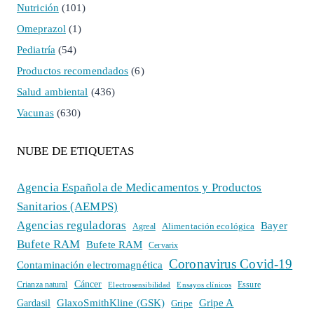
Nutrición
(101)
Omeprazol
(1)
Pediatría
(54)
Productos recomendados
(6)
Salud ambiental
(436)
Vacunas
(630)
NUBE DE ETIQUETAS
Agencia Española de Medicamentos y Productos
Sanitarios (AEMPS)
Agencias reguladoras
Bayer
Alimentación ecológica
Agreal
Bufete RAM
Bufete RAM
Cervarix
Coronavirus Covid-19
Contaminación electromagnética
Cáncer
Crianza natural
Electrosensibilidad
Ensayos clínicos
Essure
GlaxoSmithKline (GSK)
Gripe A
Gardasil
Gripe