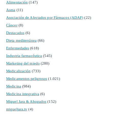
Alimentación
(147)
Asma
(11)
Asociación de Afectados por Fármacos (ADAF)
(22)
Cáncer
(8)
Destacados
(6)
Dieta mediterránea
(66)
Enfermedades
(618)
Industria farmacéutica
(545)
Marketing del miedo
(280)
Medicalización
(733)
Medicamentos peligrosos
(1.021)
Medicina
(984)
Medicina integrativa
(6)
Miguel Jara & Abogados
(152)
migueljara.tv
(4)