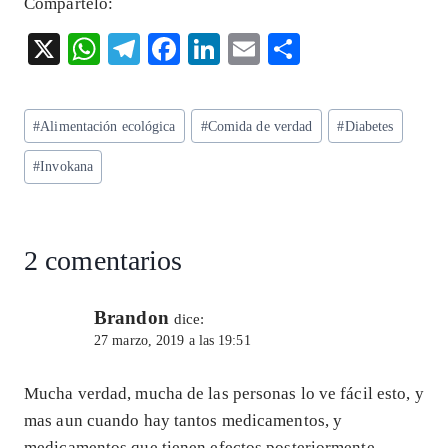
Compártelo:
X
W
T
F
Li
E
S
ha
el
ac
n
m
ha
ts
eg
eb
ke
ai
re
Etiquetas
#
Alimentación ecológica
#
Comida de verdad
#
Diabetes
A
ra
o
dI
l
de
p
m
o
n
#
Invokana
la
entrada:
p
k
2 comentarios
Brandon
dice:
27 marzo, 2019 a las 19:51
Mucha verdad, mucha de las personas lo ve fácil esto, y
mas aun cuando hay tantos medicamentos, y
medicamentos que tienen efectos posteriormente