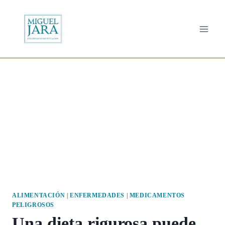
Saltar
al
contenido
ALIMENTACIÓN
|
ENFERMEDADES
|
MEDICAMENTOS
PELIGROSOS
Una dieta rigurosa puede