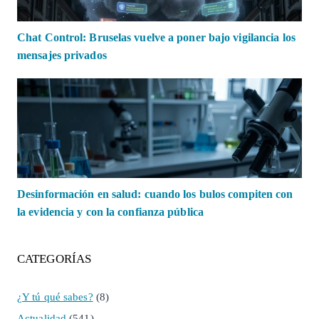
Chat Control: Bruselas vuelve a poner bajo vigilancia los
mensajes privados
Desinformación en salud: cuando los bulos compiten con
la evidencia y con la confianza pública
CATEGORÍAS
¿Y tú qué sabes?
(8)
Actualidad
(541)