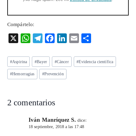
Compártelo:
X
W
T
F
Li
E
S
ha
el
ac
n
m
ha
ts
eg
eb
ke
ai
re
Etiquetas
#
Aspirina
#
Bayer
#
Cáncer
#
Evidencia científica
A
ra
o
dI
l
de
p
m
o
n
#
Hemorragias
#
Prevención
la
entrada:
p
k
2 comentarios
Iván Manríquez S.
dice:
18 septiembre, 2018 a las 17:48