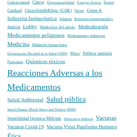
Cáncer
Crianza natural
Electrosensibilidad
Ensayos clínicos
Essure
GlaxoSmithKline (GSK)
Gripe A
Gardasil
Gripe
Industria farmacéutica
Intereses empresariales
Infancia
Lobby
Medicalización
Justicia
Marketing del miedo
Medicamentos peligrosos
Medicamentos peligrosos
Medicina
Márketing farmacéutico
Política sanitaria
Pfizer
Organización Mundial de la Salud (OMS)
Químicos tóxicos
Psiquiatría
Reacciones Adversas a los
Medicamentos
Salud pública
Salud Ambiental
Sanofi Pasteur Merck Sharp and Dohme (MSD)
Vacunas
Sensibilidad Química Múltiple
Sobornos a médicos
Vacuna Virus Papiloma Humano
Vacunas Covid-19
Ética