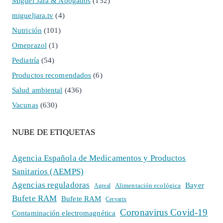
Miguel Jara & Abogados
(152)
migueljara.tv
(4)
Nutrición
(101)
Omeprazol
(1)
Pediatría
(54)
Productos recomendados
(6)
Salud ambiental
(436)
Vacunas
(630)
NUBE DE ETIQUETAS
Agencia Española de Medicamentos y Productos
Sanitarios (AEMPS)
Agencias reguladoras
Bayer
Alimentación ecológica
Agreal
Bufete RAM
Bufete RAM
Cervarix
Coronavirus Covid-19
Contaminación electromagnética