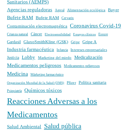
Sanitarios (AEMPS)
Agencias reguladoras
Bayer
Alimentación ecológica
Agreal
Bufete RAM
Bufete RAM
Cervarix
Coronavirus Covid-19
Contaminación electromagnética
Cáncer
Crianza natural
Electrosensibilidad
Ensayos clínicos
Essure
GlaxoSmithKline (GSK)
Gripe A
Gardasil
Gripe
Industria farmacéutica
Intereses empresariales
Infancia
Lobby
Medicalización
Justicia
Marketing del miedo
Medicamentos peligrosos
Medicamentos peligrosos
Medicina
Márketing farmacéutico
Política sanitaria
Pfizer
Organización Mundial de la Salud (OMS)
Químicos tóxicos
Psiquiatría
Reacciones Adversas a los
Medicamentos
Salud pública
Salud Ambiental