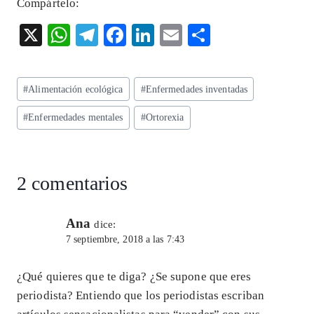
Compártelo:
X
W
T
F
Li
E
S
ha
el
ac
n
m
ha
ts
eg
eb
ke
ai
re
Etiquetas
#
Alimentación ecológica
#
Enfermedades inventadas
A
ra
o
dI
l
de
p
m
o
n
#
Enfermedades mentales
#
Ortorexia
la
entrada:
p
k
2 comentarios
Ana
dice:
7 septiembre, 2018 a las 7:43
¿Qué quieres que te diga? ¿Se supone que eres
periodista? Entiendo que los periodistas escriban