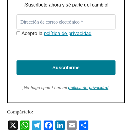
¡Suscríbete ahora y sé parte del cambio!
Acepto la
política de privacidad
Suscribirme
¡No hago spam! Lee mi
política de privacidad
.
Compártelo:
X
W
T
F
Li
E
S