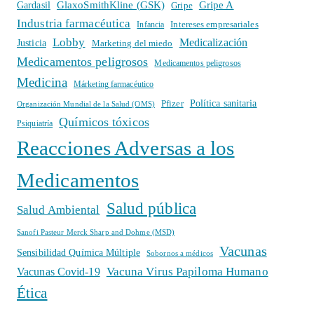
GlaxoSmithKline (GSK)
Gripe A
Gardasil
Gripe
Industria farmacéutica
Intereses empresariales
Infancia
Lobby
Medicalización
Justicia
Marketing del miedo
Medicamentos peligrosos
Medicamentos peligrosos
Medicina
Márketing farmacéutico
Política sanitaria
Pfizer
Organización Mundial de la Salud (OMS)
Químicos tóxicos
Psiquiatría
Reacciones Adversas a los
Medicamentos
Salud pública
Salud Ambiental
Sanofi Pasteur Merck Sharp and Dohme (MSD)
Vacunas
Sensibilidad Química Múltiple
Sobornos a médicos
Vacuna Virus Papiloma Humano
Vacunas Covid-19
Ética