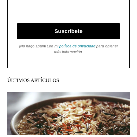
Suscríbete
¡No hago spam! Lee mi
política de privacidad
para obtener
más información.
ÚLTIMOS ARTÍCULOS