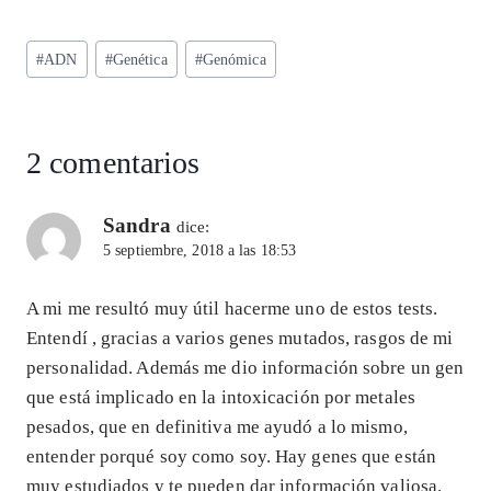
ha
el
ac
n
m
ha
ts
eg
eb
ke
ai
re
Etiquetas
#
ADN
#
Genética
#
Genómica
A
ra
o
dI
l
de
p
m
o
n
la
entrada:
p
k
2 comentarios
Sandra
dice:
5 septiembre, 2018 a las 18:53
A mi me resultó muy útil hacerme uno de estos tests.
Entendí , gracias a varios genes mutados, rasgos de mi
personalidad. Además me dio información sobre un gen
que está implicado en la intoxicación por metales
pesados, que en definitiva me ayudó a lo mismo,
entender porqué soy como soy. Hay genes que están
muy estudiados y te pueden dar información valiosa.