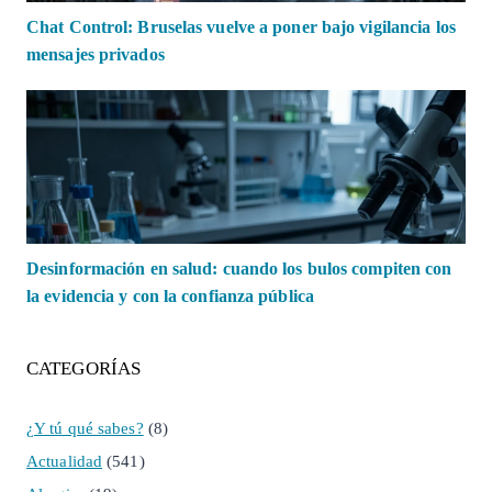
Chat Control: Bruselas vuelve a poner bajo vigilancia los
mensajes privados
Desinformación en salud: cuando los bulos compiten con
la evidencia y con la confianza pública
CATEGORÍAS
¿Y tú qué sabes?
(8)
Actualidad
(541)