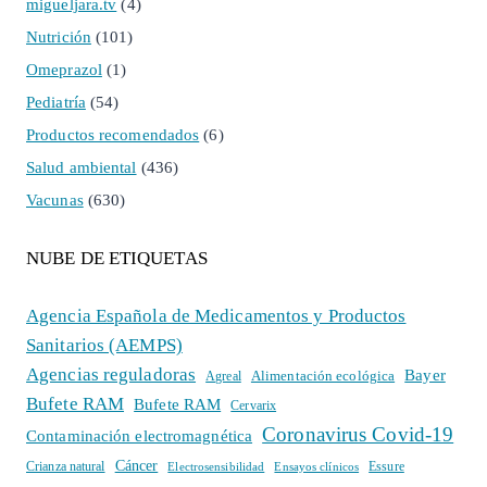
migueljara.tv
(4)
Nutrición
(101)
Omeprazol
(1)
Pediatría
(54)
Productos recomendados
(6)
Salud ambiental
(436)
Vacunas
(630)
NUBE DE ETIQUETAS
Agencia Española de Medicamentos y Productos
Sanitarios (AEMPS)
Agencias reguladoras
Bayer
Alimentación ecológica
Agreal
Bufete RAM
Bufete RAM
Cervarix
Coronavirus Covid-19
Contaminación electromagnética
Cáncer
Crianza natural
Electrosensibilidad
Ensayos clínicos
Essure