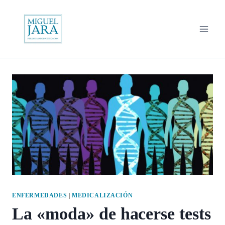
Saltar
al
contenido
ENFERMEDADES
|
MEDICALIZACIÓN
La «moda» de hacerse tests