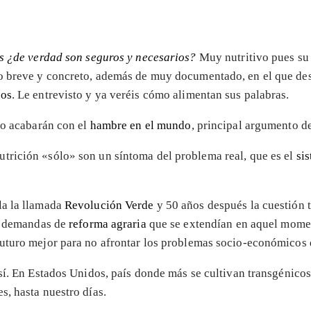
s ¿de verdad son seguros y necesarios?
Muy nutritivo pues su 
yo breve y concreto, además de muy documentado, en el que de
cos
. Le entrevisto y ya veréis cómo alimentan sus palabras.
o acabarán con el
hambre en el mundo
, principal argumento d
utrición «sólo» son un síntoma del problema real, que es el
si
la la llamada
Revolución Verde
y 50 años después la cuestión t
as demandas de
reforma agraria
que se extendían en aquel momen
uturo mejor para no afrontar los problemas socio-económicos 
sí. En Estados Unidos, país donde más se cultivan transgénico
, hasta nuestro días.