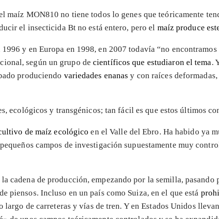
 el maíz MON810 no tiene todos lo genes que teóricamente tendr
cir el insecticida Bt no está entero, pero el
maíz produce este
n 1996 y en Europa en 1998, en 2007 todavía “no encontramos 
cional, según un grupo de
científicos que estudiaron el tema
. 
cabado produciendo
variedades
enanas
y con raíces deformadas, 
es, ecológicos y transgénicos; tan fácil es que estos últimos co
cultivo de maíz ecológico
en el Valle del Ebro. Ha habido ya 
de pequeños campos de investigación supuestamente muy contro
 la cadena de producción, empezando por la semilla, pasando 
de piensos. Incluso en un país como Suiza, en el que está
prohi
o largo de carreteras y vías de tren. Y en Estados Unidos lleva