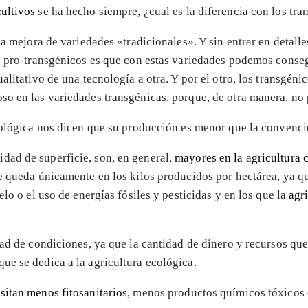
cultivos
se ha hecho siempre, ¿cual es la diferencia con los tra
la mejora de variedades «tradicionales». Y sin entrar en detall
so pro-transgénicos es que con estas variedades podemos conse
alitativo de una tecnología a otra. Y por el otro, los transgéni
so en las variedades transgénicas, porque, de otra manera, no 
cológica nos dicen que su producción es menor que la convenci
dad de superficie, son, en general,
mayores en la
agricultura 
e queda únicamente en los kilos producidos por hectárea, ya q
lo o el uso de energías fósiles y pesticidas y en los que la
agr
dad de condiciones, ya que la cantidad de dinero y recursos que
e se dedica a la agricultura ecológica.
sitan menos fitosanitarios
, menos productos químicos tóxicos 