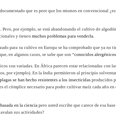
ha documentado que es peor que los mismos en convencional ¿e
. Pero, por ejemplo, se está abandonando el cultivo de algodó
icionales y tienen
muchos problemas para venderla
.
zado para su cultivo en Europa se ha comprobado que ya no t
 que, en algunos casos, se sabe que son
“conocidos alergénico
nicos son variadas. En África parecen estar relacionadas con la
os, por ejemplo). En la India permitieron al principio solventa
plagas se han hecho resistentes a los insecticidas
producidos po
s el cómplice necesario para poder cultivar maíz cada año en co
a
basada en la ciencia
pero usted escribe que carece de esa base
 avalan sus actividades?