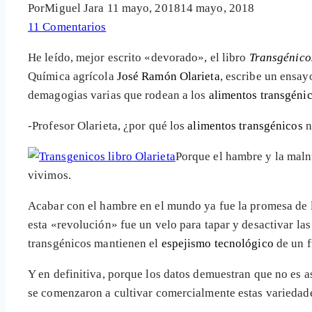
Por
Miguel Jara
11 mayo, 2018
14 mayo, 2018
11 Comentarios
He leído, mejor escrito «devorado», el libro
Transgénico
Química agrícola
José Ramón Olarieta
, escribe un ensa
demagogias varias que rodean a los
alimentos transgéni
-Profesor Olarieta, ¿por qué los
alimentos transgénicos
n
Porque el hambre y la maln
vivimos.
Acabar con el hambre en el mundo ya fue la promesa de 
esta «revolución» fue un velo para tapar y desactivar l
transgénicos mantienen el
espejismo tecnológico
de un f
Y en definitiva, porque los datos demuestran que no es a
se comenzaron a cultivar comercialmente estas variedades